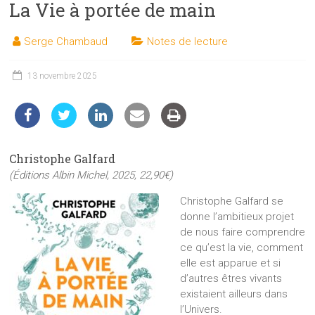
La Vie à portée de main
les
sciences
Serge Chambaud
Notes de lecture
et
les
techniques
13 novembre 2025
auprès
du
public
Christophe Galfard
(Éditions Albin Michel, 2025, 22,90€)
Christophe Galfard se
donne l’ambitieux projet
de nous faire comprendre
ce qu’est la vie, comment
elle est apparue et si
d’autres êtres vivants
existaient ailleurs dans
l’Univers.