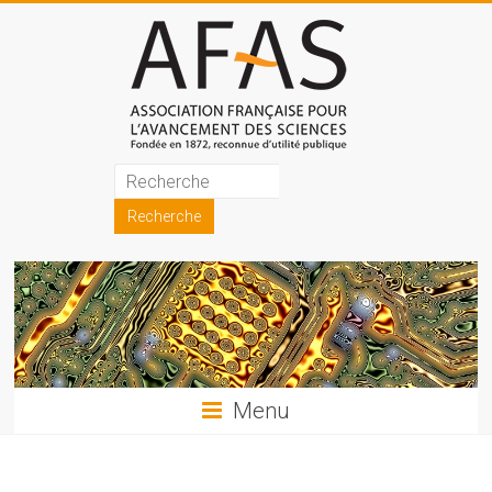
Skip
to
content
Association
française
pour
l'avancement
des
sciences
Menu
(AFAS)
Promouvoir