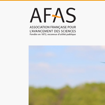
Skip
to
Association
content
française
pour
l'avancement
des
sciences
(AFAS)
Promouvoir
les
sciences
et
les