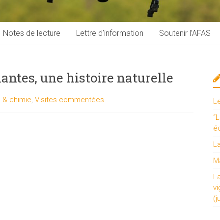
Notes de lecture
Lettre d’information
Soutenir l’AFAS
antes, une histoire naturelle
 & chimie
,
Visites commentées
L
“L
é
L
Ma
L
vi
(j