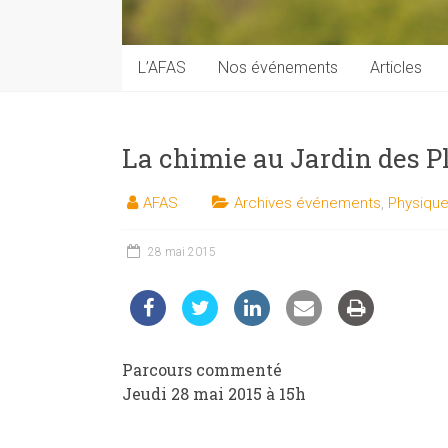
techniques
auprès
du
L’AFAS
Nos événements
Articles
public
La chimie au Jardin des Pl
AFAS
Archives événements
,
Physique
28 mai 2015
Parcours commenté
Jeudi 28 mai 2015 à 15h