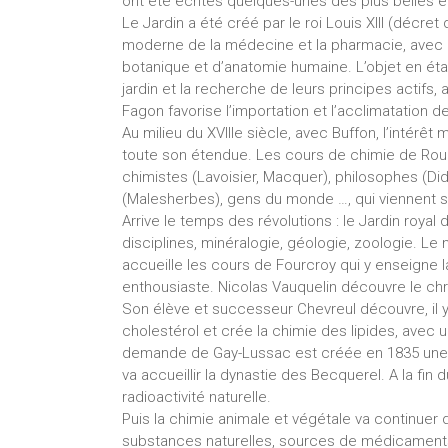
ont été écrites quelques-unes des plus belles e
Le Jardin a été créé par le roi Louis XIII (décr
moderne de la médecine et la pharmacie, avec 
botanique et d’anatomie humaine. L’objet en éta
jardin et la recherche de leurs principes actifs
Fagon favorise l’importation et l’acclimatation d
Au milieu du XVIIIe siècle, avec Buffon, l’intérêt 
toute son étendue. Les cours de chimie de Rouel
chimistes (Lavoisier, Macquer), philosophes (Di
(Malesherbes), gens du monde …, qui viennent s
Arrive le temps des révolutions : le Jardin royal
disciplines, minéralogie, géologie, zoologie. Le
accueille les cours de Fourcroy qui y enseigne l
enthousiaste. Nicolas Vauquelin découvre le chr
Son élève et successeur Chevreul découvre, il y 
cholestérol et crée la chimie des lipides, avec u
demande de Gay-Lussac est créée en 1835 une c
va accueillir la dynastie des Becquerel. A la fin
radioactivité naturelle.
Puis la chimie animale et végétale va continue
substances naturelles, sources de médicamen