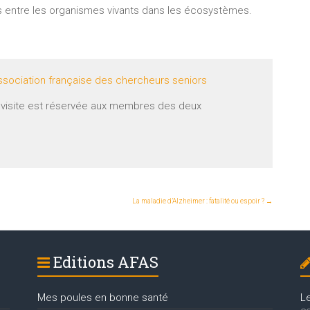
es entre les organismes vivants dans les écosystèmes.
sociation française des chercheurs seniors
e visite est réservée aux membres des deux
La maladie d’Alzheimer : fatalité ou espoir ?
→
Editions AFAS
Mes poules en bonne santé
L