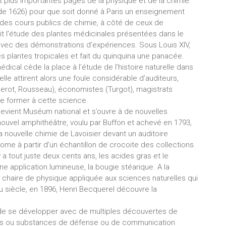
t plus importantes pages de la physique et de la chimie.
et de 1626) pour que soit donné à Paris un enseignement
des cours publics de chimie, à côté de ceux de
it l’étude des plantes médicinales présentées dans le
, avec des démonstrations d’expériences. Sous Louis XIV,
es plantes tropicales et fait du quinquina une panacée.
médical cède la place à l’étude de l’histoire naturelle dans
le attirent alors une foule considérable d’auditeurs,
derot, Rousseau), économistes (Turgot), magistrats
e former à cette science.
 devient Muséum national et s’ouvre à de nouvelles
 nouvel amphithéâtre, voulu par Buffon et achevé en 1793,
a nouvelle chimie de Lavoisier devant un auditoire
ome à partir d’un échantillon de crocoïte des collections.
a tout juste deux cents ans, les acides gras et le
ne application lumineuse, la bougie stéarique. A la
haire de physique appliquée aux sciences naturelles qui
 du siècle, en 1896, Henri Becquerel découvre la
r de se développer avec de multiples découvertes de
ts ou substances de défense ou de communication