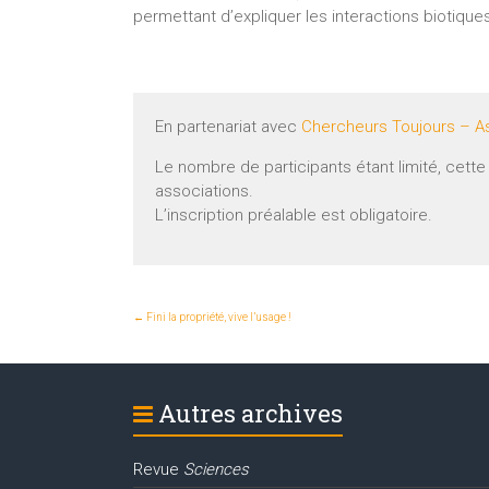
permettant d’expliquer les interactions biotiqu
En partenariat avec
Chercheurs Toujours – As
Le nombre de participants étant limité, cett
associations.
L’inscription préalable est obligatoire.
←
Fini la propriété, vive l’usage !
Autres archives
Revue
Sciences