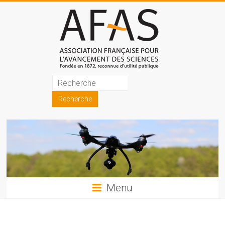
Skip
to
content
Association
française
pour
l'avancement
des
sciences
Menu
(AFAS)
Promouvoir