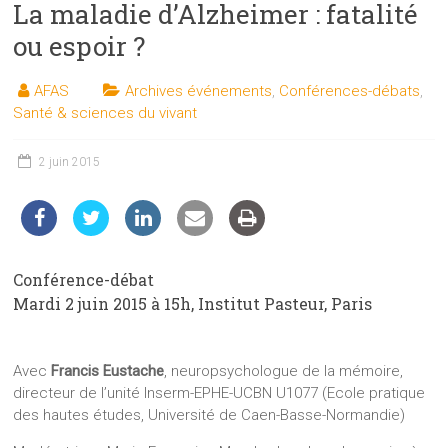
La maladie d’Alzheimer : fatalité
les
sciences
ou espoir ?
et
les
AFAS
Archives événements
,
Conférences-débats
,
techniques
Santé & sciences du vivant
auprès
du
2 juin 2015
public
Conférence-débat
Mardi 2 juin 2015 à 15h, Institut Pasteur, Paris
Avec
Francis Eustache
, neuropsychologue de la mémoire,
directeur de l’unité Inserm-EPHE-UCBN U1077 (Ecole pratique
des hautes études, Université de Caen-Basse-Normandie)