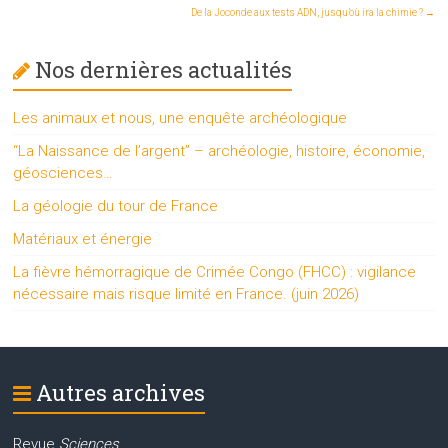
De la Joconde aux tests ADN, jusqu’où ira la chimie ?
→
Nos dernières actualités
Les animaux et nous, une enquête archéologique
“La Naissance de l’argent” – archéologie, histoire, économie,
géosciences…
La géologie du tour de France
Matériaux et énergie
La fièvre hémorragique de Crimée Congo (FHCC) : vigilance
nécessaire mais risque limité en France. (juin 2026)
Autres archives
Revue
Sciences