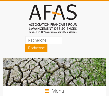
Skip
to
content
Association
française
pour
l'avancement
des
sciences
Menu
(AFAS)
Promouvoir