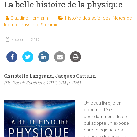
La belle histoire de la physique
les
sciences
Claudine Hermann
Histoire des sciences
,
Notes de
et
lecture
,
Physique & chimie
les
techniques
4 décembre 2017
auprès
du
public
Christelle Langrand, Jacques Cattelin
(De Boeck Supérieur, 2017, 384 p. 27€)
Un beau livre, bien
documenté et
abondamment illustré
qui adopte un exposé
chronologique des
grandes découvertes