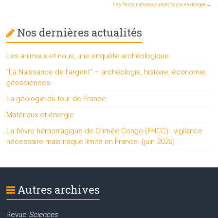
Les Parcs nationaux américains en danger
→
Nos dernières actualités
Les animaux et nous, une enquête archéologique
“La Naissance de l’argent” – archéologie, histoire, économie,
géosciences…
La géologie du tour de France
Matériaux et énergie
La fièvre hémorragique de Crimée Congo (FHCC) : vigilance
nécessaire mais risque limité en France. (juin 2026)
Autres archives
Revue
Sciences