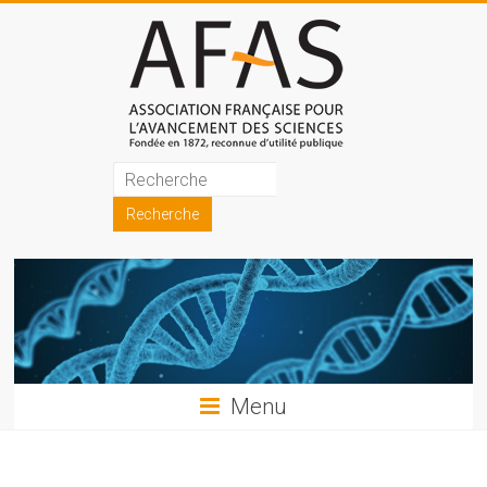
Skip
to
content
Association
française
pour
l'avancement
des
sciences
Menu
(AFAS)
Promouvoir