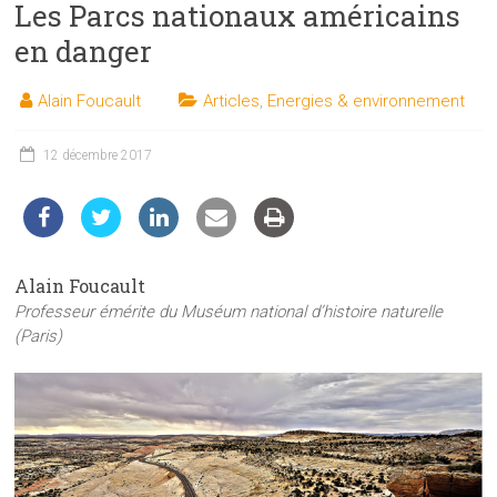
Les Parcs nationaux américains
les
sciences
en danger
et
les
Alain Foucault
Articles
,
Energies & environnement
techniques
auprès
12 décembre 2017
du
public
Alain Foucault
Professeur émérite du Muséum national d’histoire naturelle
(Paris)