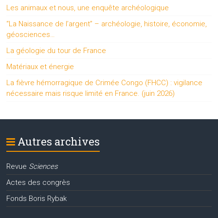
Les animaux et nous, une enquête archéologique
“La Naissance de l’argent” – archéologie, histoire, économie,
géosciences…
La géologie du tour de France
Matériaux et énergie
La fièvre hémorragique de Crimée Congo (FHCC) : vigilance
nécessaire mais risque limité en France. (juin 2026)
Autres archives
Revue
Sciences
Actes des congrès
Fonds Boris Rybak