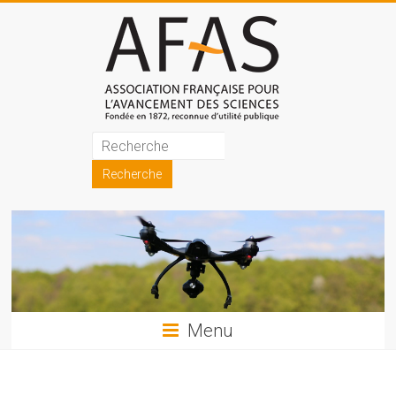
Skip
to
content
Association
française
pour
l'avancement
des
sciences
Menu
(AFAS)
Promouvoir