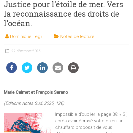
Justice pour l’étoile de mer. Vers
les
sciences
la reconnaissance des droits de
et
l’océan.
les
techniques
Dominique Leglu
Notes de lecture
auprès
du
22 décembre 2025
public
Marie Calmet et François Sarano
(Éditions Actes Sud, 2025, 12€)
Impossible d’oublier la page 39: « Si,
après avoir écrasé votre chien, un
chauffard proposait de vous