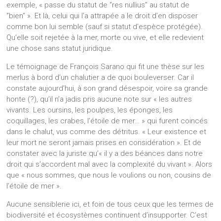
exemple, « passe du statut de ‘’res nullius’’ au statut de
‘’bien’’ ». Et là, celui qui l’a attrapée a le droit d’en disposer
comme bon lui semble (sauf si statut d’espèce protégée).
Qu’elle soit rejetée à la mer, morte ou vive, et elle redevient
une chose sans statut juridique.
Le témoignage de François Sarano qui fit une thèse sur les
merlus à bord d’un chalutier a de quoi bouleverser. Car il
constate aujourd’hui, à son grand désespoir, voire sa grande
honte (?), qu’il n’a jadis pris aucune note sur « les autres
vivants. Les oursins, les poulpes, les éponges, les
coquillages, les crabes, l’étoile de mer… » qui furent coincés
dans le chalut, vus comme des détritus. « Leur existence et
leur mort ne seront jamais prises en considération ». Et de
constater avec la juriste qu’« il y a des béances dans notre
droit qui s’accordent mal avec la complexité du vivant ». Alors
que « nous sommes, que nous le voulions ou non, cousins de
l’étoile de mer ».
Aucune sensiblerie ici, et foin de tous ceux que les termes de
biodiversité et écosystèmes continuent d’insupporter. C’est