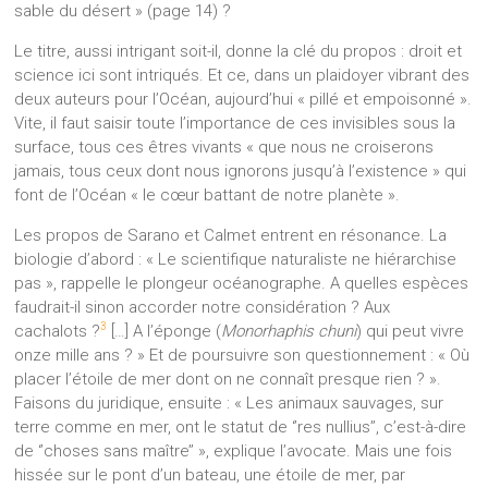
sable du désert » (page 14) ?
Le titre, aussi intrigant soit-il, donne la clé du propos : droit et
science ici sont intriqués. Et ce, dans un plaidoyer vibrant des
deux auteurs pour l’Océan, aujourd’hui « pillé et empoisonné ».
Vite, il faut saisir toute l’importance de ces invisibles sous la
surface, tous ces êtres vivants « que nous ne croiserons
jamais, tous ceux dont nous ignorons jusqu’à l’existence » qui
font de l’Océan « le cœur battant de notre planète ».
Les propos de Sarano et Calmet entrent en résonance. La
biologie d’abord : « Le scientifique naturaliste ne hiérarchise
pas », rappelle le plongeur océanographe. A quelles espèces
faudrait-il sinon accorder notre considération ? Aux
3
cachalots ?
[…] A l’éponge (
Monorhaphis chuni
) qui peut vivre
onze mille ans ? » Et de poursuivre son questionnement : « Où
placer l’étoile de mer dont on ne connaît presque rien ? ».
Faisons du juridique, ensuite : « Les animaux sauvages, sur
terre comme en mer, ont le statut de ‘’res nullius’’, c’est-à-dire
de ‘’choses sans maître’’ », explique l’avocate. Mais une fois
hissée sur le pont d’un bateau, une étoile de mer, par