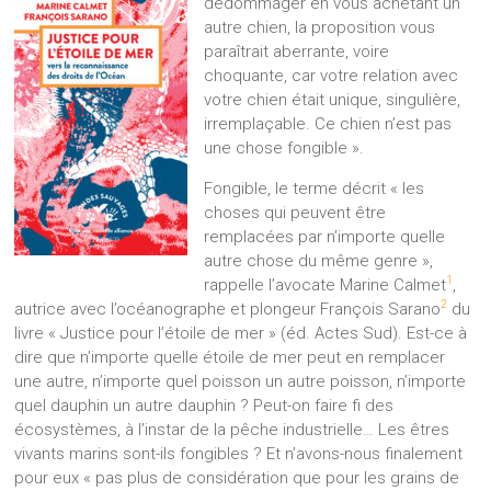
dédommager en vous achetant un
autre chien, la proposition vous
paraîtrait aberrante, voire
choquante, car votre relation avec
votre chien était unique, singulière,
irremplaçable. Ce chien n’est pas
une chose fongible ».
Fongible, le terme décrit « les
choses qui peuvent être
remplacées par n’importe quelle
autre chose du même genre »,
1
rappelle l’avocate Marine Calmet
,
2
autrice avec l’océanographe et plongeur François Sarano
du
livre « Justice pour l’étoile de mer » (éd. Actes Sud). Est-ce à
dire que n’importe quelle étoile de mer peut en remplacer
une autre, n’importe quel poisson un autre poisson, n’importe
quel dauphin un autre dauphin ? Peut-on faire fi des
écosystèmes, à l’instar de la pêche industrielle… Les êtres
vivants marins sont-ils fongibles ? Et n’avons-nous finalement
pour eux « pas plus de considération que pour les grains de