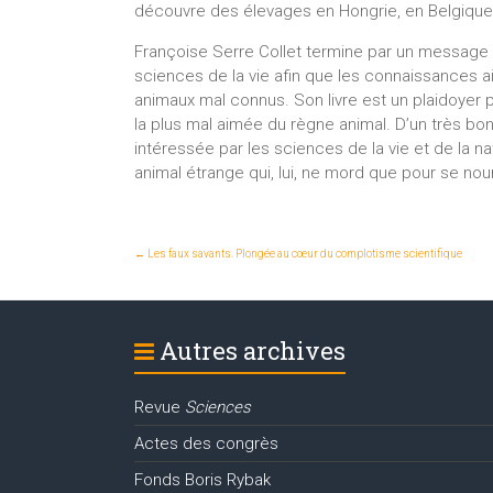
découvre des élevages en Hongrie, en Belgique
Françoise Serre Collet termine par un message 
sciences de la vie afin que les connaissances a
animaux mal connus. Son livre est un plaidoyer p
la plus mal aimée du règne animal. D’un très bon 
intéressée par les sciences de la vie et de la nat
animal étrange qui, lui, ne mord que pour se nourri
←
Les faux savants. Plongée au cœur du complotisme scientifique
Autres archives
Revue
Sciences
Actes des congrès
Fonds Boris Rybak