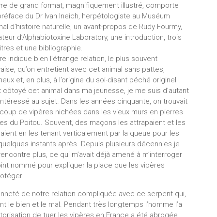
vre de grand format, magnifiquement illustré, comporte
préface du Dr Ivan Ineich, herpétologiste au Muséum
nal d’histoire naturelle, un avant-propos de Rudy Fourmy,
teur d’Alphabiotoxine Laboratory, une introduction, trois
tres et une bibliographie.
tre indique bien l’étrange relation, le plus souvent
ise, qu’on entretient avec cet animal sans pattes,
eux et, en plus, à l’origine du soi-disant péché originel !
 côtoyé cet animal dans ma jeunesse, je me suis d’autant
intéressé au sujet. Dans les années cinquante, on trouvait
coup de vipères nichées dans les vieux murs en pierres
s du Poitou. Souvent, des maçons les attrapaient et les
aient en les tenant verticalement par la queue pour les
quelques instants après. Depuis plusieurs décennies je
rencontre plus, ce qui m’avait déjà amené à m’interroger
point nommé pour expliquer la place que les vipères
rotéger.
ienneté de notre relation compliquée avec ce serpent qui,
ant le bien et le mal. Pendant très longtemps l’homme l’a
orisation de tuer les vipères en France a été abrogée.