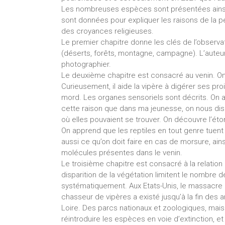
Les nombreuses espèces sont présentées ainsi q
sont données pour expliquer les raisons de la pe
des croyances religieuses.
Le premier chapitre donne les clés de l’observa
(déserts, forêts, montagne, campagne). L’auteu
photographier.
Le deuxième chapitre est consacré au venin. O
Curieusement, il aide la vipère à digérer ses pr
mord. Les organes sensoriels sont décrits. On a
cette raison que dans ma jeunesse, on nous dis
où elles pouvaient se trouver. On découvre l’ét
On apprend que les reptiles en tout genre tuen
aussi ce qu’on doit faire en cas de morsure, ai
molécules présentes dans le venin.
Le troisième chapitre est consacré à la relation 
disparition de la végétation limitent le nombre d
systématiquement. Aux Etats-Unis, le massacre 
chasseur de vipères a existé jusqu’à la fin des a
Loire. Des parcs nationaux et zoologiques, mais
réintroduire les espèces en voie d’extinction, e