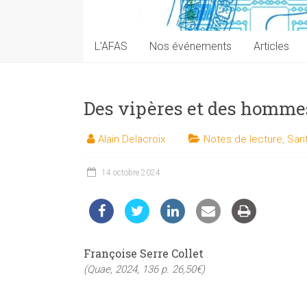
techniques
auprès
du
L’AFAS
Nos événements
Articles
public
Des vipères et des homme
Alain Delacroix
Notes de lecture
,
Sant
14 octobre 2024
Françoise Serre Collet
(Quae, 2024, 136 p. 26,50€)