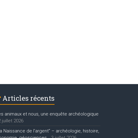
Articles récents
es animaux et nous, une enquête archéologique
 juillet 2026
a Naissance de l’argent” – archéologie, histoire,
conomie, géosciences…
3 juillet 2026