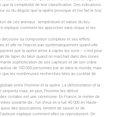
ue la complexité de leur classification. Des indications
ur ou du dégoût que la vipère provoque et l’on fait le tour
tion de ces animaux : température et nature du lieu
re explique comment les approcher sans risque et les
n découvre sa composition complexe et ses effets.
oies et elle ne l’injecte pas systématiquement quand elle
pprend que la vipère arrive à capter les sons – c’est pour
ait de taper du talon quand on marchait dans des zones
onnante sophistication de ses capteurs et de son crâne.
t autour de 100 000 personnes par an dans le monde, mais
nsi que les nombreuses recherches liées au cocktail de
globale entre l’homme et la vipère. La déforestation et la
e serpents mais, en plus, l’homme les détruit
des crotales est une cérémonie. En France, le métier de
nnées soixante-dix ; l’un d’eux en a tué 40 000 en Haute-
 aussi des associations, tentent de sauver et de
t l’auteure explique comment elles se reproduisent. On