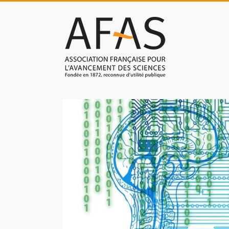
Skip
to
Association
content
française
pour
l'avancement
des
sciences
(AFAS)
Promouvoir
les
sciences
et
les