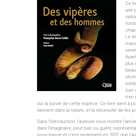
Ce li
une 
natio
fonda
chapi
Le ti
mauva
venim
Ayant
plus 
beau
sèche
exhib
tuer 
n’en 
sur la survie de cette espèce. Ce livre vient à 
tiennent dans la nature, et la nécessité de les p
Dans l’introduction, l’auteure nous montre l’anc
dans l’imaginaire, peut tuer ou guérir, représent
pourchassé et c’est seulement en 2021 que l’aut