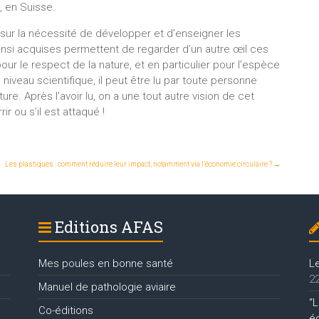
, en Suisse.
sur la nécessité de développer et d’enseigner les
insi acquises permettent de regarder d’un autre œil ces
our le respect de la nature, et en particulier pour l’espèce
niveau scientifique, il peut être lu par toute personne
ure. Après l’avoir lu, on a une tout autre vision de cet
r ou s’il est attaqué !
Les plastiques : comment réduire leur impact, notamment via l’économie circulaire ?
→
Editions AFAS
Mes poules en bonne santé
L
22
Manuel de pathologie aviaire
“L
Co-éditions
é