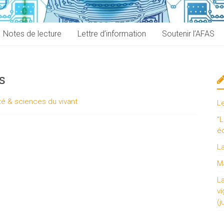
Notes de lecture
Lettre d’information
Soutenir l’AFAS
s
é & sciences du vivant
L
“L
é
L
Ma
L
vi
(j