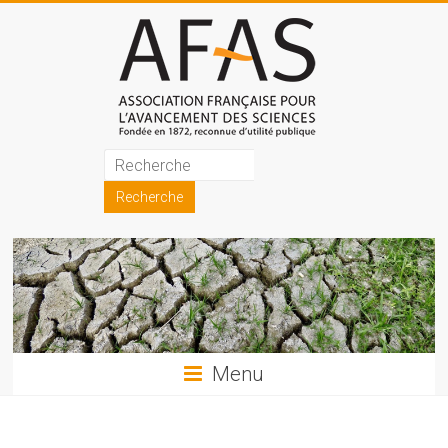
Skip
to
content
Association
française
pour
l'avancement
des
sciences
Menu
(AFAS)
Promouvoir