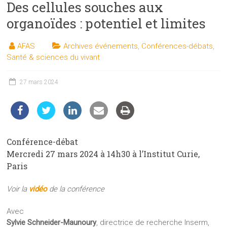
Des cellules souches aux
les
sciences
organoïdes : potentiel et limites
et
les
AFAS
Archives événements
,
Conférences-débats
,
techniques
Santé & sciences du vivant
auprès
du
27 mars 2024
public
Conférence-débat
Mercredi 27 mars 2024 à 14h30 à l’Institut Curie,
Paris
Voir la
vidéo
de la conférence
Avec
Sylvie Schneider-Maunoury
, directrice de recherche Inserm,