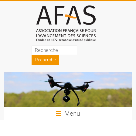
Skip
to
content
Association
française
pour
l'avancement
des
sciences
Menu
(AFAS)
Promouvoir