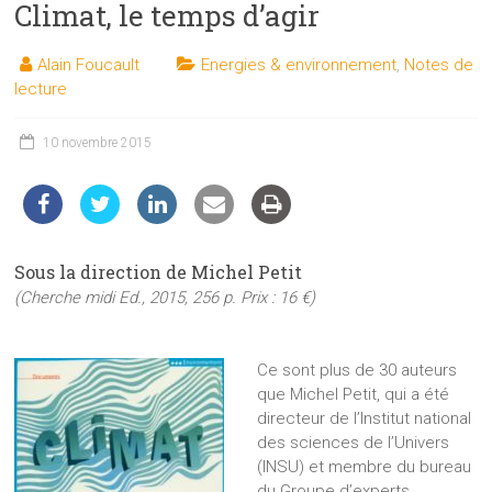
Climat, le temps d’agir
les
sciences
Alain Foucault
Energies & environnement
,
Notes de
et
lecture
les
techniques
10 novembre 2015
auprès
du
public
Sous la direction de Michel Petit
(Cherche midi Ed., 2015, 256 p. Prix : 16 €)
Ce sont plus de 30 auteurs
que Michel Petit, qui a été
directeur de l’Institut national
des sciences de l’Univers
(INSU) et membre du bureau
du Groupe d’experts