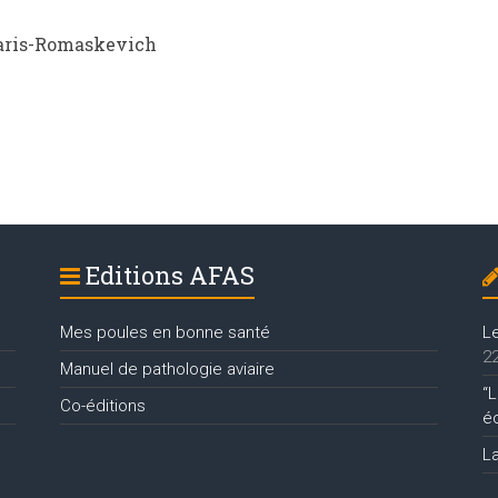
Paris-Romaskevich
Editions AFAS
Mes poules en bonne santé
L
22
Manuel de pathologie aviaire
“L
Co-éditions
é
L