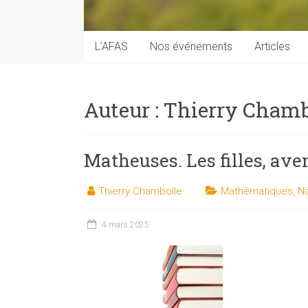
techniques
auprès
du
L’AFAS
Nos événements
Articles
public
Auteur :
Thierry Chamb
Matheuses. Les filles, av
Thierry Chambolle
Mathématiques
,
No
4 mars 2025