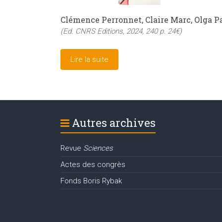
Clémence Perronnet, Claire Marc, Olga 
(Ed. CNRS Editions, 2024, 240 p. 24€)
Lire la suite
Autres archives
Revue
Sciences
Actes des congrès
Fonds Boris Rybak