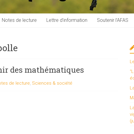
Notes de lecture
Lettre d’information
Soutenir l’AFAS
olle
L
enir des mathématiques
“L
é
tes de lecture
,
Sciences & société
L
Ma
L
vi
(j