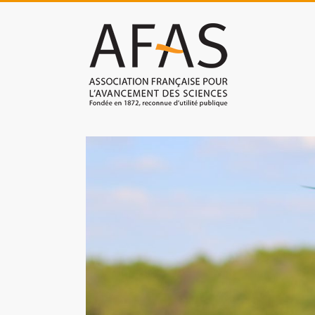
Skip
to
Association
content
française
pour
l'avancement
des
sciences
(AFAS)
Promouvoir
les
sciences
et
les