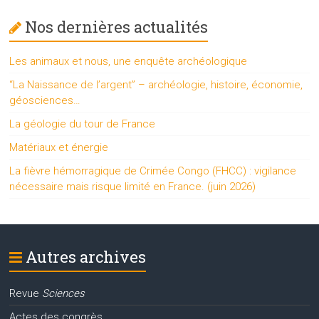
Nos dernières actualités
Les animaux et nous, une enquête archéologique
“La Naissance de l’argent” – archéologie, histoire, économie,
géosciences…
La géologie du tour de France
Matériaux et énergie
La fièvre hémorragique de Crimée Congo (FHCC) : vigilance
nécessaire mais risque limité en France. (juin 2026)
Autres archives
Revue
Sciences
Actes des congrès