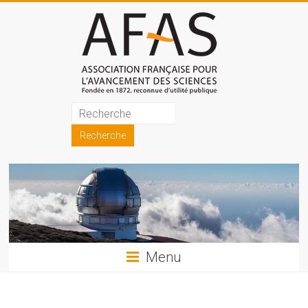
Skip
to
content
Association
française
pour
l'avancement
des
sciences
Menu
(AFAS)
Promouvoir