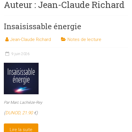
Auteur :
Jean-Claude Richard
les
sciences
et
Insaisissable énergie
les
techniques
auprès
Jean-Claude Richard
Notes de lecture
du
public
9 juin 2026
Par Marc Lachièze-Rey
(
DUNOD, 21.90
€)
Lire la suite