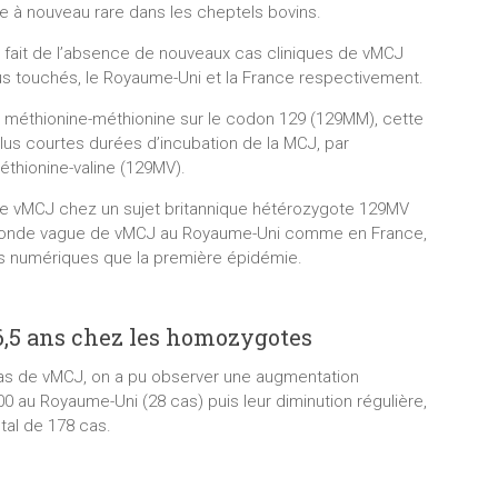
ue à nouveau rare dans les cheptels bovins.
 fait de l’absence de nouveaux cas cliniques de vMCJ
us touchés, le Royaume-Uni et la France respectivement.
s méthionine-méthionine sur le codon 129 (129MM), cette
us courtes durées d’incubation de la MCJ, par
thionine-valine (129MV).
de vMCJ chez un sujet britannique hétérozygote 129MV
seconde vague de vMCJ au Royaume-Uni comme en France,
s numériques que la première épidémie.
,5 ans chez les homozygotes
as de vMCJ, on a pu observer une augmentation
0 au Royaume-Uni (28 cas) puis leur diminution régulière,
tal de 178 cas.