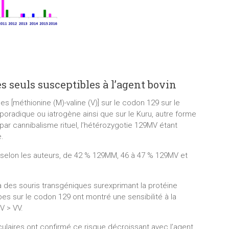
 seuls susceptibles à l’agent bovin
 [méthionine (M)-valine (V)] sur le codon 129 sur le
oradique ou iatrogène ainsi que sur le Kuru, autre forme
ar cannibalisme rituel, l’hétérozygotie 129MV étant
.
 selon les auteurs, de 42 % 129MM, 46 à 47 % 129MV et
à des souris transgéniques surexprimant la protéine
pes sur le codon 129 ont montré une sensibilité à la
V > VV.
culaires ont confirmé ce risque décroissant avec l’agent