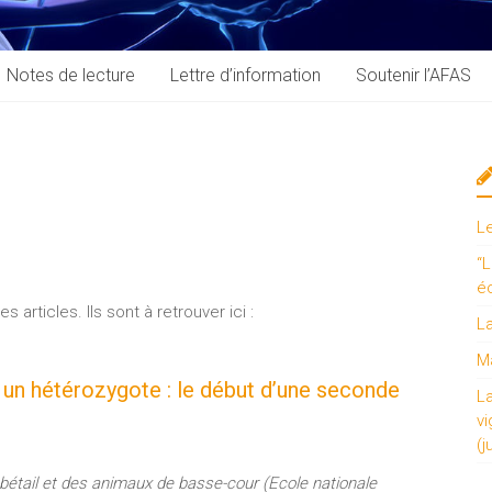
Notes de lecture
Lettre d’information
Soutenir l’AFAS
L
“L
é
articles. Ils sont à retrouver ici :
L
Ma
un hétérozygote : le début d’une seconde
L
vi
(j
bétail et des animaux de basse-cour (Ecole nationale