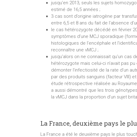
jusqu’en 2013, seuls les sujets homozygo
estimé de 16,5 années ;
3 cas sont d’origine iatrogène par transf
entre 6,5 et 8 ans du fait de l’absence d’
le cas hétérozygote décédé en février 201
symptômes d’une MCJ sporadique (forme 
histologiques de l’encéphale et l’identif
reconnaître une vMCJ ;
jusqu’alors on ne connaissait qu’un cas d
hétérozygote mais celui-ci n’avait pas pu
démonter l’infectiosité de la rate d’un a
par des produits sanguins (facteur VIII) e
étude rétrospective réalisée au Royaum
a aussi démontré que les trois génotype
la vMCJ dans la proportion d’un sujet bri
La France, deuxième pays le pl
La France a été le deuxième pays le plus tou