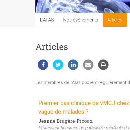
techniques
auprès
du
L’AFAS
Nos événements
Articles
public
Articles
Les membres de l’Afas publient régulièrement des 
Premier cas clinique de vMCJ chez 
vague de malades ?
Jeanne Brugère-Picoux
Professeur honoraire de pathologie médicale du 