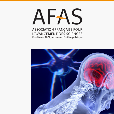
Skip
to
Association
content
française
pour
l'avancement
des
sciences
(AFAS)
Promouvoir
les
sciences
et
les