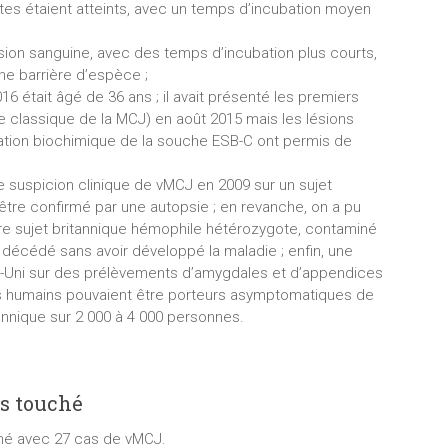
tes étaient atteints, avec un temps d’incubation moyen
usion sanguine, avec des temps d’incubation plus courts,
une barrière d’espèce ;
6 était âgé de 36 ans ; il avait présenté les premiers
classique de la MCJ) en août 2015 mais les lésions
ication biochimique de la souche ESB-C ont permis de
e suspicion clinique de vMCJ en 2009 sur un sujet
 être confirmé par une autopsie ; en revanche, on a pu
utre sujet britannique hémophile hétérozygote, contaminé
t décédé sans avoir développé la maladie ; enfin, une
e-Uni sur des prélèvements d’amygdales et d’appendices
s humains pouvaient être porteurs asymptomatiques de
tannique sur 2 000 à 4 000 personnes.
us touché
ché avec 27 cas de vMCJ.