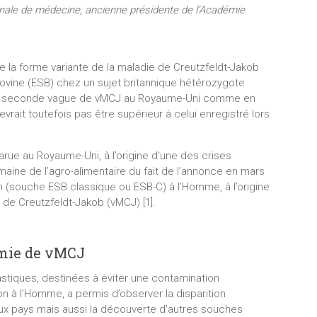
ionale de médecine, ancienne présidente de l’Académie
e la forme variante de la maladie de Creutzfeldt-Jakob
ovine (ESB) chez un sujet britannique hétérozygote
ne seconde vague de vMCJ au Royaume-Uni comme en
ait toutefois pas être supérieur à celui enregistré lors
parue au Royaume-Uni, à l’origine d’une des crises
ine de l’agro-alimentaire du fait de l’annonce en mars
n (souche ESB classique ou ESB-C) à l’Homme, à l’origine
 de Creutzfeldt-Jakob (vMCJ) [1].
émie de vMCJ
tiques, destinées à éviter une contamination
on à l’Homme, a permis d’observer la disparition
x pays mais aussi la découverte d’autres souches