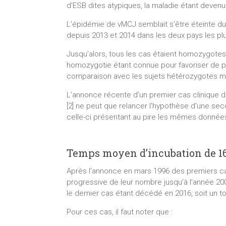
d’ESB dites atypiques, la maladie étant deven
L’épidémie de vMCJ semblait s’être éteinte du
depuis 2013 et 2014 dans les deux pays les pl
Jusqu’alors, tous les cas étaient homozygote
homozygotie étant connue pour favoriser de pl
comparaison avec les sujets hétérozygotes mé
L’annonce récente d’un premier cas clinique 
[2] ne peut que relancer l’hypothèse d’une 
celle-ci présentant au pire les mêmes donnée
Temps moyen d’incubation de 16
Après l’annonce en mars 1996 des premiers c
progressive de leur nombre jusqu’à l’année 200
le dernier cas étant décédé en 2016, soit un to
Pour ces cas, il faut noter que :