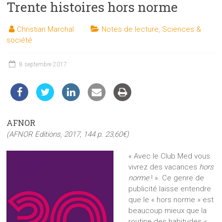
Trente histoires hors norme
les
sciences
Christian Marchal
Notes de lecture
,
Sciences &
et
société
les
techniques
8 septembre 2017
auprès
du
public
AFNOR
(AFNOR Editions, 2017, 144 p. 23,60€)
« Avec le Club Med vous
vivrez des vacances
hors
norme
! ». Ce genre de
publicité laisse entendre
que le « hors norme » est
beaucoup mieux que la
routine des habitudes «