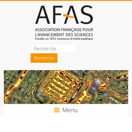
Skip
to
content
Association
française
pour
l'avancement
des
sciences
Menu
(AFAS)
Promouvoir