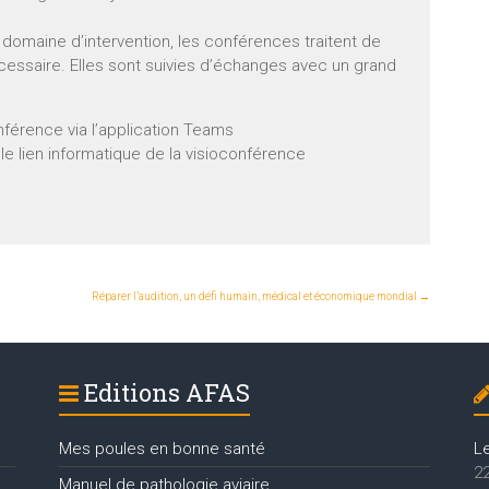
domaine d’intervention, les conférences traitent de
écessaire. Elles sont suivies d’échanges avec un grand
nférence via l’application Teams
r le lien informatique de la visioconférence
Réparer l’audition, un défi humain, médical et économique mondial
→
Editions AFAS
Mes poules en bonne santé
L
22
Manuel de pathologie aviaire