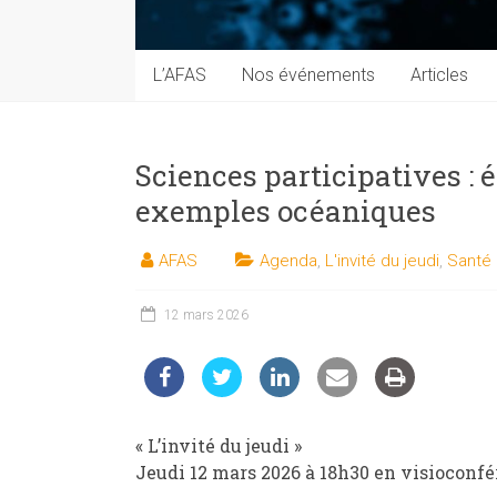
techniques
auprès
du
L’AFAS
Nos événements
Articles
public
Sciences participatives : 
exemples océaniques
AFAS
Agenda
,
L'invité du jeudi
,
Santé 
12 mars 2026
« L’invité du jeudi »
Jeudi 12 mars 2026 à 18h30 en visioconf