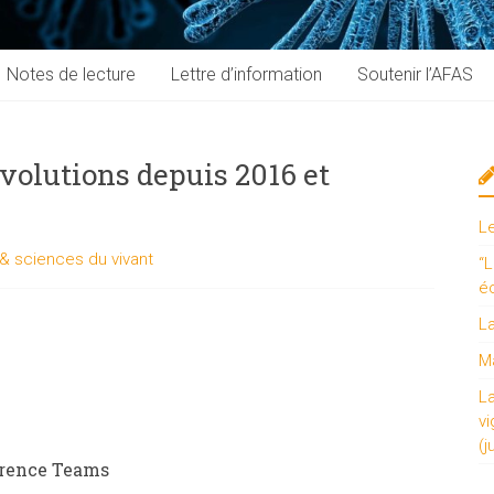
Notes de lecture
Lettre d’information
Soutenir l’AFAS
évolutions depuis 2016 et
L
& sciences du vivant
“L
é
L
Ma
L
vi
(j
érence Teams