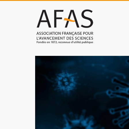
Skip
to
Association
content
française
pour
l'avancement
des
sciences
(AFAS)
Promouvoir
les
sciences
et
les