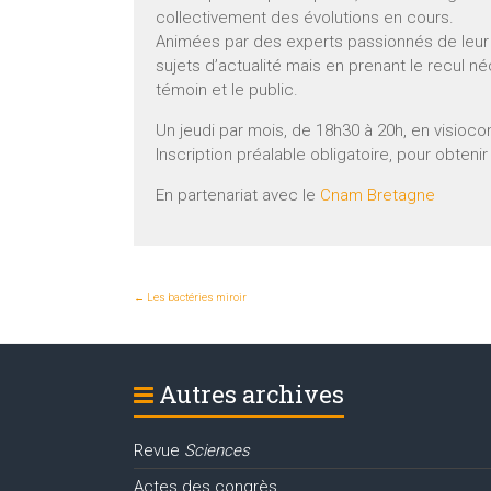
collectivement des évolutions en cours.
Animées par des experts passionnés de leur 
sujets d’actualité mais en prenant le recul n
témoin et le public.
Un jeudi par mois, de 18h30 à 20h, en visioco
Inscription préalable obligatoire, pour obteni
En partenariat avec le
Cnam Bretagne
←
Les bactéries miroir
Autres archives
Revue
Sciences
Actes des congrès