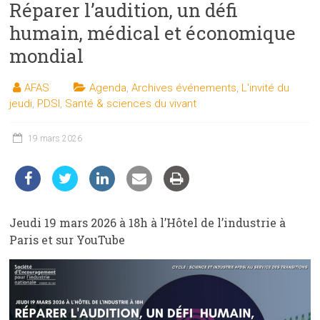
Réparer l’audition, un défi
les
sciences
humain, médical et économique
et
mondial
les
techniques
AFAS
Agenda
,
Archives événements
,
L'invité du
auprès
jeudi
,
PDSI
,
Santé & sciences du vivant
du
public
19 mars 2026
Jeudi 19 mars 2026 à 18h à l’Hôtel de l’industrie à
Paris et sur YouTube