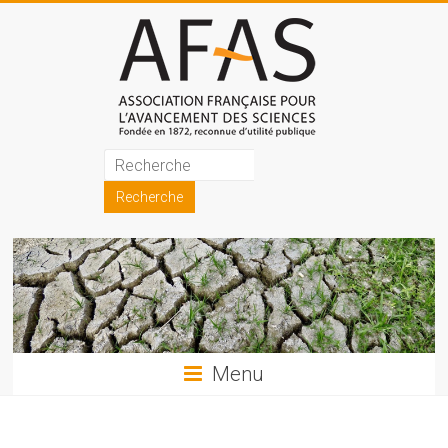
Skip
to
content
Association
française
pour
l'avancement
des
sciences
Menu
(AFAS)
Promouvoir