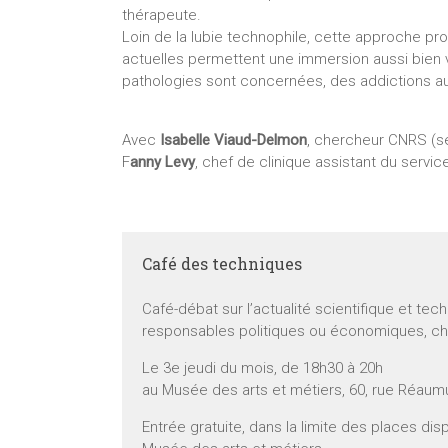
thérapeute.
Loin de la lubie technophile, cette approche pr
actuelles permettent une immersion aussi bien v
pathologies sont concernées, des addictions a
Avec
Isabelle Viaud-Delmon
, chercheur CNRS (se
F
anny Levy
, chef de clinique assistant du service
Café des techniques
Café-débat sur l’actualité scientifique et tec
responsables politiques ou économiques, ch
Le 3e jeudi du mois, de 18h30 à 20h
au Musée des arts et métiers, 60, rue Réaumu
Entrée gratuite, dans la limite des places disp