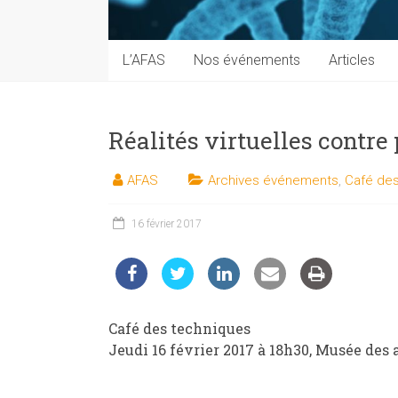
techniques
auprès
du
L’AFAS
Nos événements
Articles
public
Réalités virtuelles contre
AFAS
Archives événements
,
Café des
16 février 2017
Café des techniques
Jeudi 16 février 2017 à 18h30, Musée des a