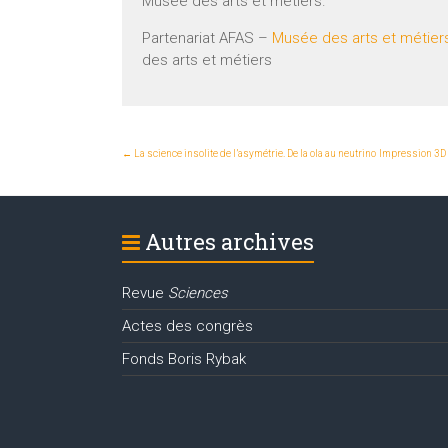
Musée des arts et métiers.
Partenariat AFAS –
Musée des arts et métier
des arts et métiers
←
La science insolite de l’asymétrie. De la ola au neutrino
Impression 3D d
Autres archives
Revue
Sciences
Actes des congrès
Fonds Boris Rybak