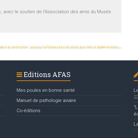
s
, avec le soutien de l’Association des amis du Musée
ans la construction : pourquoi la France a tous les atouts pour être un leader mondial
→
Editions AFAS
Mes poules en bonne santé
L
22
Manuel de pathologie aviaire
“L
Co-éditions
é
L