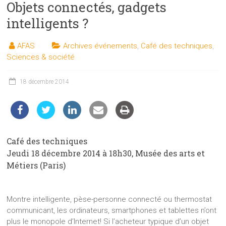
Objets connectés, gadgets
les
sciences
intelligents ?
et
les
AFAS
Archives événements
,
Café des techniques
,
techniques
Sciences & société
auprès
du
18 décembre 2014
public
Café des techniques
Jeudi 18 décembre 2014 à 18h30, Musée des arts et
Métiers (Paris)
Montre intelligente, pèse-personne connecté ou thermostat
communicant, les ordinateurs, smartphones et tablettes n’ont
plus le monopole d’Internet! Si l’acheteur typique d’un objet