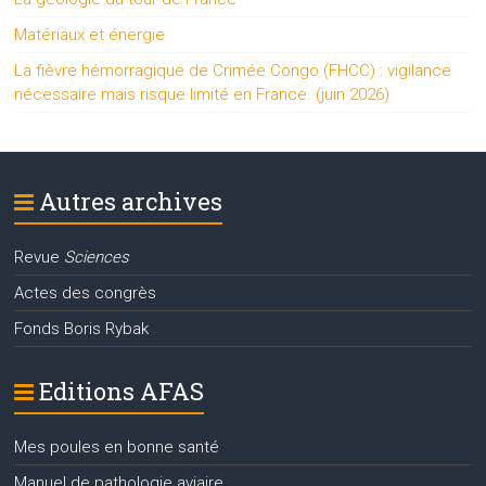
Matériaux et énergie
La fièvre hémorragique de Crimée Congo (FHCC) : vigilance
nécessaire mais risque limité en France. (juin 2026)
Autres archives
Revue
Sciences
Actes des congrès
Fonds Boris Rybak
Editions AFAS
Mes poules en bonne santé
Manuel de pathologie aviaire