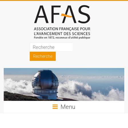
Skip
to
content
Association
française
pour
l'avancement
des
sciences
Menu
(AFAS)
Promouvoir