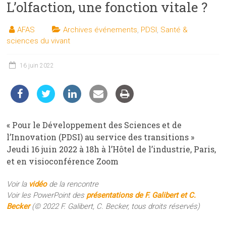
L’olfaction, une fonction vitale ?
les
sciences
AFAS
Archives événements
,
PDSI
,
Santé &
et
sciences du vivant
les
techniques
16 juin 2022
auprès
du
public
« Pour le Développement des Sciences et de
l’Innovation (PDSI) au service des transitions »
Jeudi 16 juin 2022 à 18h à l’Hôtel de l’industrie, Paris,
et en visioconférence Zoom
Voir la
vidéo
de la rencontre
Voir les PowerPoint des
présentations de F. Galibert et C.
Becker
(© 2022 F. Galibert, C. Becker, tous droits réservés)