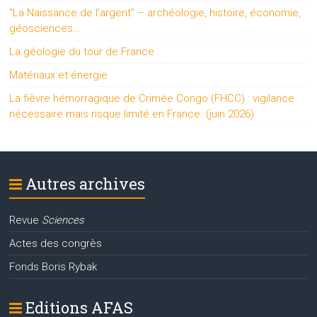
“La Naissance de l’argent” – archéologie, histoire, économie,
géosciences…
La géologie du tour de France
Matériaux et énergie
La fièvre hémorragique de Crimée Congo (FHCC) : vigilance
nécessaire mais risque limité en France. (juin 2026)
Autres archives
Revue
Sciences
Actes des congrès
Fonds Boris Rybak
Editions AFAS