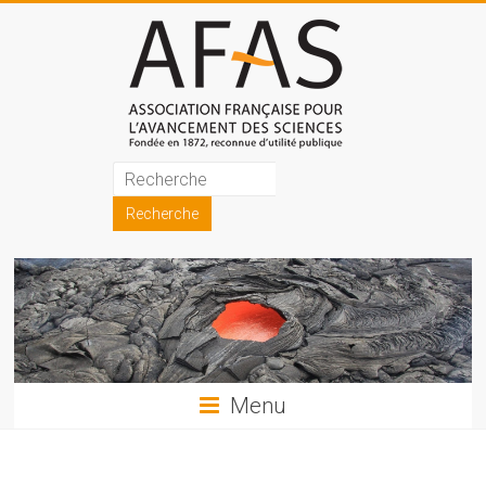
Skip
to
content
Association
française
pour
l'avancement
des
sciences
Menu
(AFAS)
Promouvoir