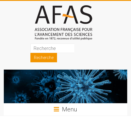
Skip
to
content
Association
française
pour
l'avancement
des
sciences
Menu
(AFAS)
Promouvoir