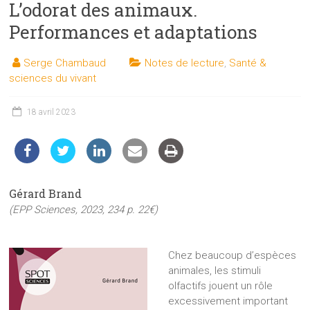
L’odorat des animaux.
les
sciences
Performances et adaptations
et
les
Serge Chambaud
Notes de lecture
,
Santé &
techniques
sciences du vivant
auprès
du
18 avril 2023
public
Gérard Brand
(EPP Sciences, 2023, 234 p. 22€)
Chez beaucoup d’espèces
animales, les stimuli
olfactifs jouent un rôle
excessivement important