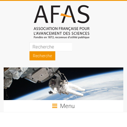
Skip
to
content
Association
française
pour
l'avancement
des
sciences
Menu
(AFAS)
Promouvoir