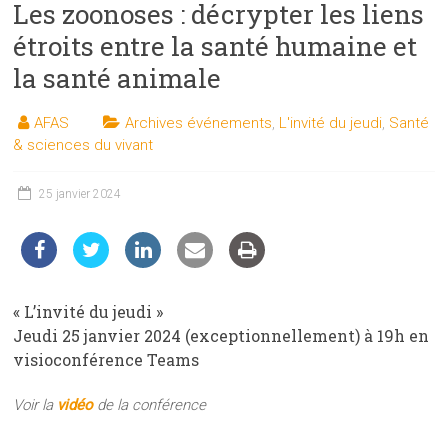
Les zoonoses : décrypter les liens
les
sciences
étroits entre la santé humaine et
et
la santé animale
les
techniques
AFAS
Archives événements
,
L'invité du jeudi
,
Santé
auprès
& sciences du vivant
du
public
25 janvier 2024
« L’invité du jeudi »
Jeudi 25 janvier 2024 (exceptionnellement) à 19h en
visioconférence Teams
Voir la
vidéo
de la conférence