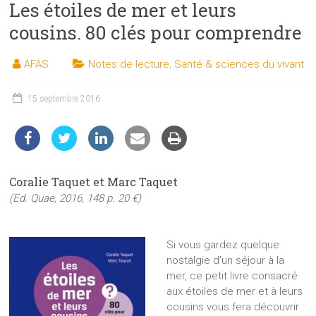
Les étoiles de mer et leurs
les
sciences
cousins. 80 clés pour comprendre
et
les
AFAS
Notes de lecture
,
Santé & sciences du vivant
techniques
auprès
15 septembre 2016
du
public
Coralie Taquet et Marc Taquet
(Ed. Quae, 2016, 148 p. 20 €)
Si vous gardez quelque
nostalgie d’un séjour à la
mer, ce petit livre consacré
aux étoiles de mer et à leurs
cousins vous fera découvrir