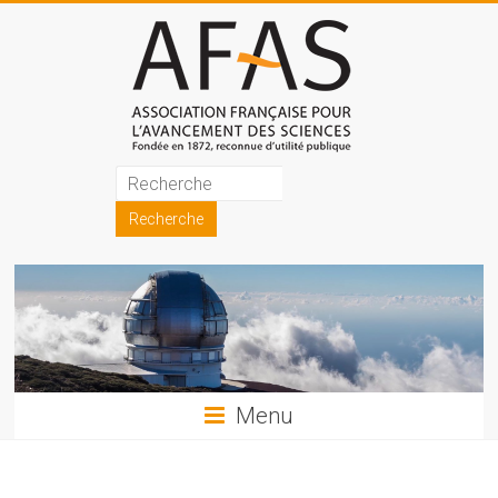
Skip
to
content
Association
française
pour
l'avancement
des
sciences
Menu
(AFAS)
Promouvoir