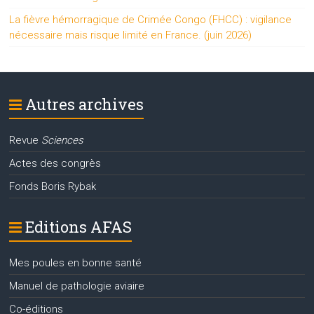
La fièvre hémorragique de Crimée Congo (FHCC) : vigilance
nécessaire mais risque limité en France. (juin 2026)
Autres archives
Revue
Sciences
Actes des congrès
Fonds Boris Rybak
Editions AFAS
Mes poules en bonne santé
Manuel de pathologie aviaire
Co-éditions