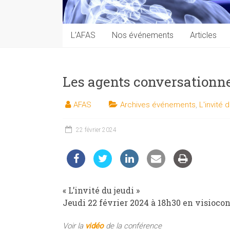
techniques
auprès
du
L’AFAS
Nos événements
Articles
public
Les agents conversationne
AFAS
Archives événements
,
L'invité 
22 février 2024
« L’invité du jeudi »
Jeudi 22 février 2024 à 18h30 en visioc
Voir la
vidéo
de la conférence