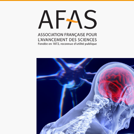
Skip
to
Association
content
française
pour
l'avancement
des
sciences
(AFAS)
Promouvoir
les
sciences
et
les