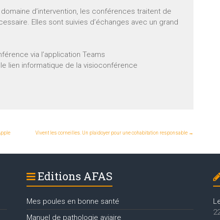
domaine d’intervention, les conférences traitent de
écessaire. Elles sont suivies d’échanges avec un grand
nférence via l’application Teams
r le lien informatique de la visioconférence
Apple
Vivent les corneilles. Un plaidoyer pour une cohabitation responsable
→
Editions AFAS
Mes poules en bonne santé
L
22
Manuel de pathologie aviaire