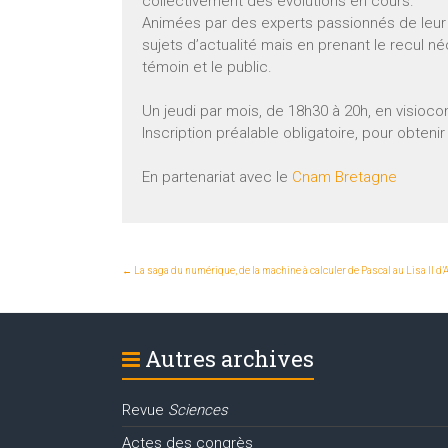
collectivement des évolutions en cours.
Animées par des experts passionnés de leur 
sujets d’actualité mais en prenant le recul n
témoin et le public.
Un jeudi par mois, de 18h30 à 20h, en visioco
Inscription préalable obligatoire, pour obteni
En partenariat avec le
Cnam Bretagne
←
La saga du numérique, de la machine à calculer de Pascal au Lisa II d’
Autres archives
Revue
Sciences
Actes des congrès