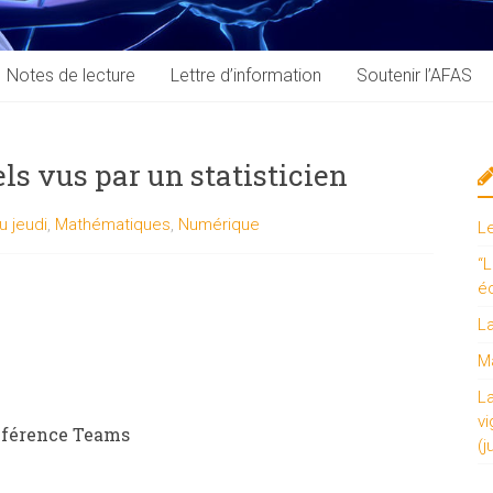
Notes de lecture
Lettre d’information
Soutenir l’AFAS
ls vus par un statisticien
du jeudi
,
Mathématiques
,
Numérique
L
“L
é
L
Ma
L
vi
onférence Teams
(j