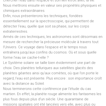
chercher l’eau dans l’espace et son lien étroit avec la vie.
Nous mettrons ensuite en valeur ses propriétés physiques et
chimiques extraordinaires.
Enfin, nous présenterons les techniques, fondées
essentiellement sur la spectroscopie, qui permettent de
détecter l’eau, quelle que soit sa phase, sur les corps
extraterrestres.
Armés de ces techniques, les astronomes sont désormais en
mesure de rechercher la précieuse molécule à travers tout
l’Univers. Ce voyage dans l’espace et le temps nous
entraînera jusqu’aux confins du cosmos. Où et sous quelle
forme l’eau se cache-t-elle ?
Le Système solaire se taille bien évidemment une part de
choix. Des planètes telluriques aux satellites glacés des
planètes géantes ainsi qu’aux comètes, où que l’on porte le
regard, l’eau est présente. Plus encore : son importance croît
avec la distance au Soleil.
Nous terminerons cette conférence par l’étude du cas
martien. En effet, la planète rouge alimente les fantasmes les
plus fous depuis plus d’un siècle. Une quarantaine de
missions spatiales ont été lancées vers elle, avec plus ou