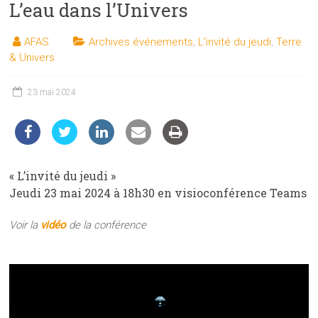
L’eau dans l’Univers
les
sciences
AFAS
Archives événements
,
L'invité du jeudi
,
Terre
et
& Univers
les
techniques
23 mai 2024
auprès
du
public
« L’invité du jeudi »
Jeudi 23 mai 2024 à 18h30 en visioconférence Teams
Voir la
vidéo
de la conférence