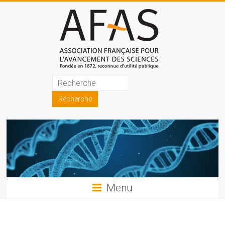
Skip
to
content
Association
française
pour
l'avancement
des
sciences
Menu
(AFAS)
Promouvoir