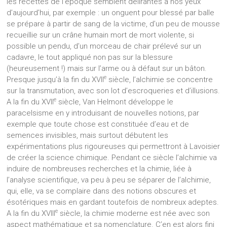
les recettes de l’époque semblent délirantes à nos yeux
d’aujourd’hui, par exemple : un onguent pour blessé par balle
se prépare à partir de sang de la victime, d’un peu de mousse
recueillie sur un crâne humain mort de mort violente, si
possible un pendu, d’un morceau de chair prélevé sur un
cadavre, le tout appliqué non pas sur la blessure
(heureusement !) mais sur l’arme ou à défaut sur un bâton.
e
Presque jusqu’à la fin du XVII
siècle, l’alchimie se concentre
sur la transmutation, avec son lot d’escroqueries et d’illusions.
e
A la fin du XVII
siècle, Van Helmont développe le
paracelsisme en y introduisant de nouvelles notions, par
exemple que toute chose est constituée d’eau et de
semences invisibles, mais surtout débutent les
expérimentations plus rigoureuses qui permettront à Lavoisier
de créer la science chimique. Pendant ce siècle l’alchimie va
induire de nombreuses recherches et la chimie, liée à
l’analyse scientifique, va peu à peu se séparer de l’alchimie,
qui, elle, va se complaire dans des notions obscures et
ésotériques mais en gardant toutefois de nombreux adeptes.
e
A la fin du XVIII
siècle, la chimie moderne est née avec son
aspect mathématique et sa nomenclature. C’en est alors fini