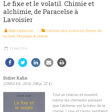
Le fixe et le volatil. Chimie et
les
sciences
alchimie, de Paracelse à
et
Lavoisier
les
techniques
Alain Delacroix
Histoire des sciences
,
Notes de
auprès
lecture
,
Physique & chimie
du
public
23 mai 2016
Didier Kahn
(CNRS Ed., 2016, 238 p. 22 €)
Tout un chacun et souvent
même les chimistes pensent
que l’alchimie est la mère de la
chimie. L’une et l’autre semblent