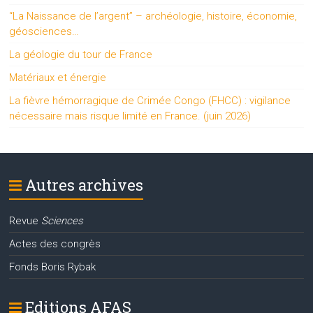
“La Naissance de l’argent” – archéologie, histoire, économie,
géosciences…
La géologie du tour de France
Matériaux et énergie
La fièvre hémorragique de Crimée Congo (FHCC) : vigilance
nécessaire mais risque limité en France. (juin 2026)
Autres archives
Revue
Sciences
Actes des congrès
Fonds Boris Rybak
Editions AFAS