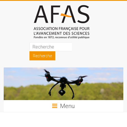
Skip
to
content
Association
française
pour
l'avancement
des
sciences
Menu
(AFAS)
Promouvoir