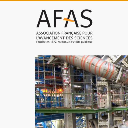
Skip
to
Association
content
française
pour
l'avancement
des
sciences
(AFAS)
Promouvoir
les
sciences
et
les