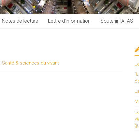
Notes de lecture
Lettre d’information
Soutenir l’AFAS
,
Santé & sciences du vivant
L
“L
é
L
Ma
L
vi
(j