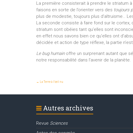
La première consisterait à prendre le striatum à
faisons en sorte de l’orienter vers des
toujours p
plus de modestie, toujours plus d’altruisme… Les
La seconde consiste à faire fond sur le cortex, c
striatum sont obéies tant qu’elles sont inconsci
en effet nous savons bien ce qu’elles ont d’abs
décidée et action de type réflexe, la partie n’es
Le bug humain
offre un surprenant autant que sé
notre responsabilité dans l’avenir de la planète.
←
La Terre à l’œil nu
Autres archives
Revue
Sciences