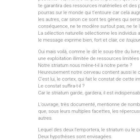
te garantira des ressources matérielles et des p
pourras sur le monde qui t’entoure car cela augm
les autres, car sinon ce sont tes gènes qui se
conséquence, ne te modère surtout pas, ne te l
La sélection naturelle sélectionne les individus
le message exprime bien, fort et clair, ce
toujou
Oui mais voilà, comme le dit le sous-titre du livre
une exploitation illimitée de ressources limitées
Notre striatum nous mène-t-il à notre perte ?
Heureusement notre cerveau contient aussi le c
C’est lui, le cortex, qui fait le constat de cette i
Le constat suffira-t-il ?
Car le striatum garde, gardera, il est indispensabl
L’ouvrage, très documenté, mentionne de nombre
que, sous leurs multiples facettes, les répercuss
autres.
Lequel des deux l’emportera, le striatum ou le c
Deux hypothèses sont envisagées.