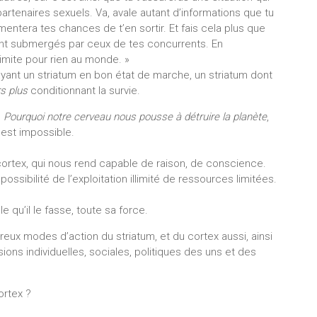
artenaires sexuels. Va, avale autant d’informations que tu
entera tes chances de t’en sortir. Et fais cela plus que
ront submergés par ceux de tes concurrents. En
imite pour rien au monde. »
 ayant un striatum en bon état de marche, un striatum dont
rs plus
conditionnant la survie.
,
Pourquoi notre cerveau nous pousse à détruire la planète
,
 est impossible.
ortex, qui nous rend capable de raison, de conscience.
mpossibilité de l’exploitation illimité de ressources limitées.
e qu’il le fasse, toute sa force.
ux modes d’action du striatum, et du cortex aussi, ainsi
ions individuelles, sociales, politiques des uns et des
ortex ?