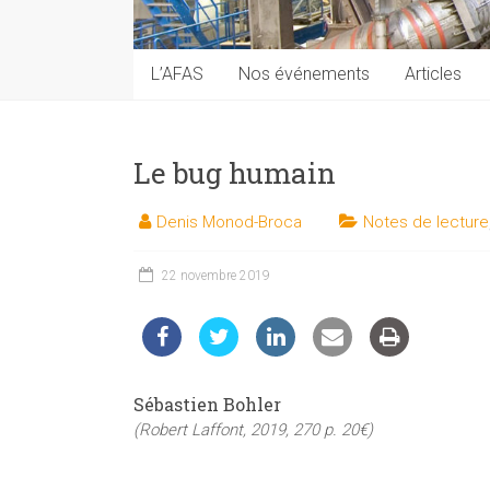
techniques
auprès
du
L’AFAS
Nos événements
Articles
public
Le bug humain
Denis Monod-Broca
Notes de lecture
22 novembre 2019
Sébastien Bohler
(Robert Laffont, 2019, 270 p. 20€)