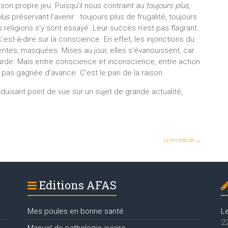
 son propre jeu. Puisqu’il nous contraint au
toujours plus
,
lus
préservant l’avenir : toujours plus de frugalité, toujours
 religions s’y sont essayé. Leur succès n’est pas flagrant.
’est-à-dire sur la conscience. En effet, les injonctions du
entes, masquées. Mises au jour, elles s’évanouissent, car
urde. Mais entre conscience et inconscience, entre action
t pas gagnée d’avance. C’est le pari de la raison.
duisant point de vue sur un sujet de grande actualité,
Le microbiote
→
Editions AFAS
Mes poules en bonne santé
L
22