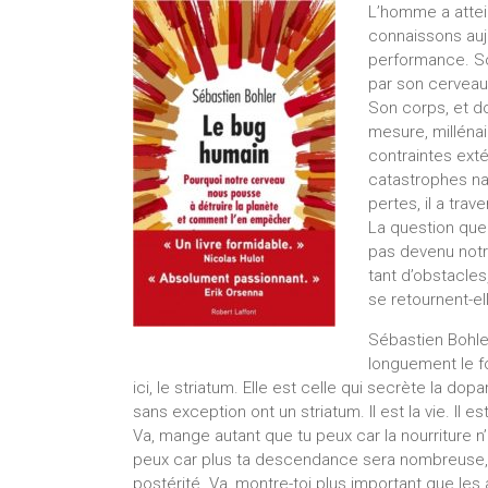
L’homme a attei
connaissons aujou
performance. So
par son cerveau
Son corps, et do
mesure, millénai
contraintes exté
catastrophes na
pertes, il a tra
La question qu
pas devenu notr
tant d’obstacle
se retournent-e
Sébastien Bohler
longuement le f
ici, le striatum. Elle est celle qui secrète la 
sans exception ont un striatum. Il est la vie. Il est 
Va, mange autant que tu peux car la nourriture
peux car plus ta descendance sera nombreuse, 
postérité. Va, montre-toi plus important que les a