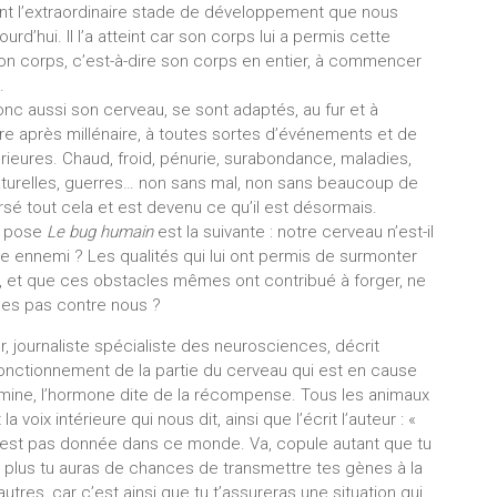
nt l’extraordinaire stade de développement que nous
rd’hui. Il l’a atteint car son corps lui a permis cette
n corps, c’est-à-dire son corps en entier, à commencer
.
nc aussi son cerveau, se sont adaptés, au fur et à
re après millénaire, à toutes sortes d’événements et de
rieures. Chaud, froid, pénurie, surabondance, maladies,
turelles, guerres… non sans mal, non sans beaucoup de
versé tout cela et est devenu ce qu’il est désormais.
e pose
Le bug humain
est la suivante : notre cerveau n’est-il
e ennemi ? Les qualités qui lui ont permis de surmonter
s, et que ces obstacles mêmes ont contribué à forger, ne
lles pas contre nous ?
, journaliste spécialiste des neurosciences, décrit
onctionnement de la partie du cerveau qui est en cause
dopamine, l’hormone dite de la récompense. Tous les animaux
la voix intérieure qui nous dit, ainsi que l’écrit l’auteur : «
 n’est pas donnée dans ce monde. Va, copule autant que tu
plus tu auras de chances de transmettre tes gènes à la
utres, car c’est ainsi que tu t’assureras une situation qui