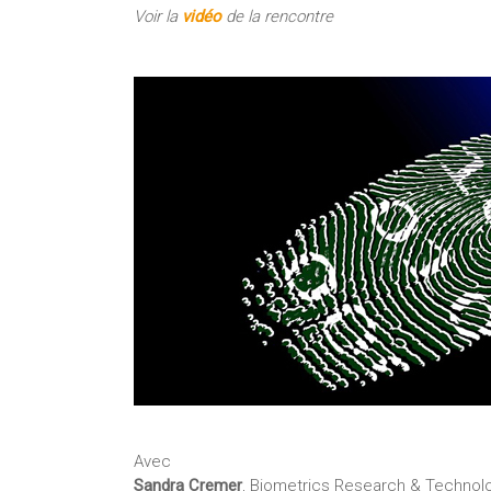
Voir la
vidéo
de la rencontre
Avec
Sandra Cremer
, Biometrics Research & Technolog