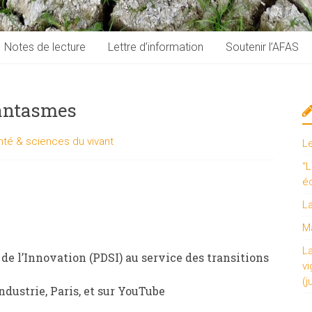
Notes de lecture
Lettre d’information
Soutenir l’AFAS
 fantasmes
nté & sciences du vivant
L
“L
é
L
Ma
L
de l’Innovation (PDSI) au service des transitions
vi
(j
industrie, Paris, et sur YouTube