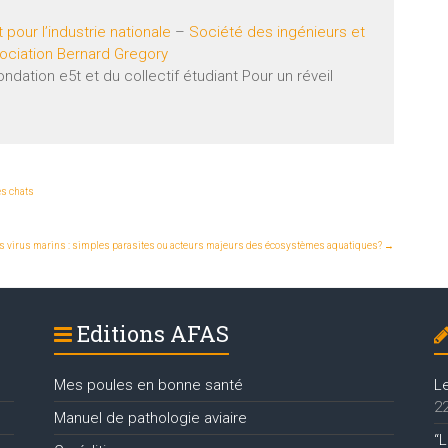
our l’industrie nationale
–
Société des ingénieurs et
ociation Bernard Gregory
ndation e5t et du collectif étudiant Pour un réveil
es chats
s virus marins : simples parasites ou acteurs majeurs des écosystèmes aquatiques?
→
Editions AFAS
Mes poules en bonne santé
L
22
Manuel de pathologie aviaire
“L