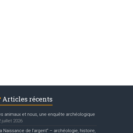
Articles récents
es animaux et nous, une enquête archéologique
 juillet 2026
a Naissance de l’argent” – archéologie, histoire,