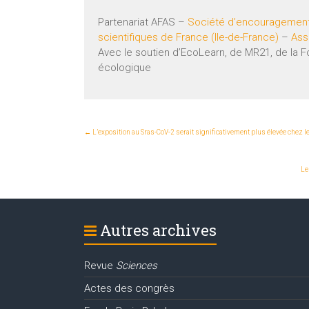
Partenariat AFAS –
Société d’encouragement p
scientifiques de France (Ile-de-France)
–
Ass
Avec le soutien d’EcoLearn, de MR21, de la Fo
écologique
←
L’exposition au Sras-CoV-2 serait significativement plus élevée chez l
Le
Autres archives
Revue
Sciences
Actes des congrès