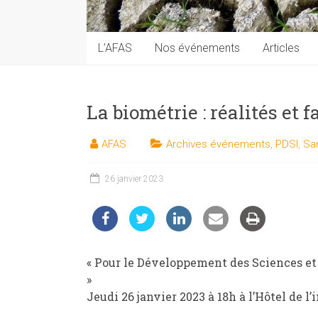
techniques
auprès
du
L’AFAS
Nos événements
Articles
public
La biométrie : réalités et
AFAS
Archives événements
,
PDSI
,
Sa
26 janvier 2023
« Pour le Développement des Sciences et 
»
Jeudi 26 janvier 2023 à 18h à l’Hôtel de l’