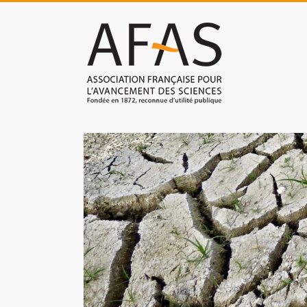
Skip
to
Association
content
française
pour
l'avancement
des
sciences
(AFAS)
Promouvoir
les
sciences
et
les