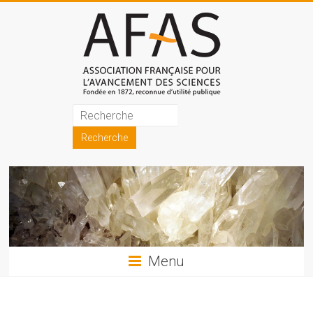
Skip
to
content
Association
française
pour
l'avancement
des
sciences
Menu
(AFAS)
Promouvoir