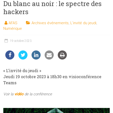
Du blanc au noir : le spectre des
les
sciences
hackers
et
les
AFAS
Archives événements
,
L'invité du jeudi
,
techniques
Numérique
auprès
du
19 octobre 2023
public
« L’invité du jeudi »
Jeudi 19 octobre 2023 à 18h30 en visioconférence
Teams
Voir la
vidéo
de la conférence