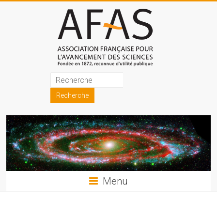
Skip
to
content
Association
française
pour
l'avancement
des
sciences
Menu
(AFAS)
Promouvoir