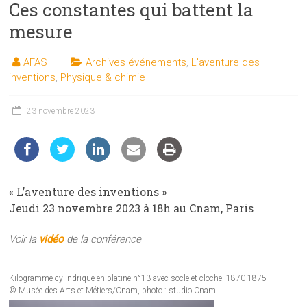
Ces constantes qui battent la
les
sciences
mesure
et
les
AFAS
Archives événements
,
L'aventure des
techniques
inventions
,
Physique & chimie
auprès
du
23 novembre 2023
public
« L’aventure des inventions »
Jeudi 23 novembre 2023 à 18h au Cnam, Paris
Voir la
vidéo
de la conférence
Kilogramme cylindrique en platine n°13 avec socle et cloche, 1870-1875
© Musée des Arts et Métiers/Cnam, photo : studio Cnam