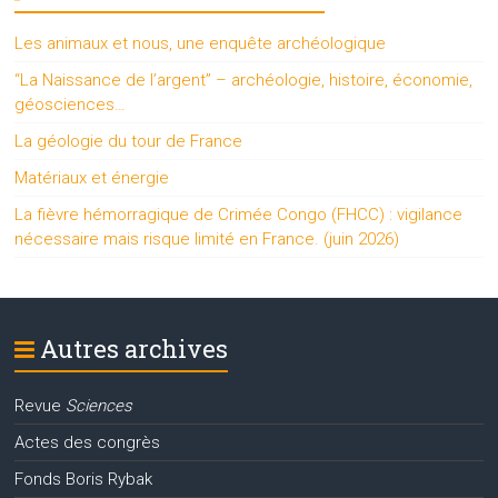
Les animaux et nous, une enquête archéologique
“La Naissance de l’argent” – archéologie, histoire, économie,
géosciences…
La géologie du tour de France
Matériaux et énergie
La fièvre hémorragique de Crimée Congo (FHCC) : vigilance
nécessaire mais risque limité en France. (juin 2026)
Autres archives
Revue
Sciences
Actes des congrès
Fonds Boris Rybak