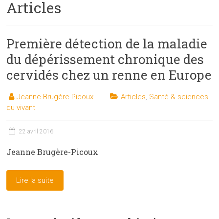
Articles
les
sciences
et
Première détection de la maladie
les
techniques
du dépérissement chronique des
auprès
cervidés chez un renne en Europe
du
public
Jeanne Brugère-Picoux
Articles
,
Santé & sciences
du vivant
22 avril 2016
Jeanne Brugère-Picoux
Lire la suite