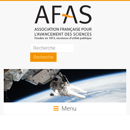
Skip
to
content
Association
française
pour
l'avancement
des
sciences
Menu
(AFAS)
Promouvoir