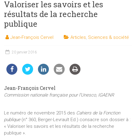
Valoriser les savoirs et les
les
sciences
résultats de la recherche
et
publique
les
techniques
Jean-François Cervel
Articles
,
Sciences & société
auprès
du
20 janvier 2016
public
Jean-François Cervel
Commission nationale française pour l’Unesco, IGAENR
Le numéro de novembre 2015 des
Cahiers de la Fonction
publique
(n° 360, Berger-Levrault Ed.) consacre son dossier à :
« Valoriser les savoirs et les résultats de la recherche
publique ».