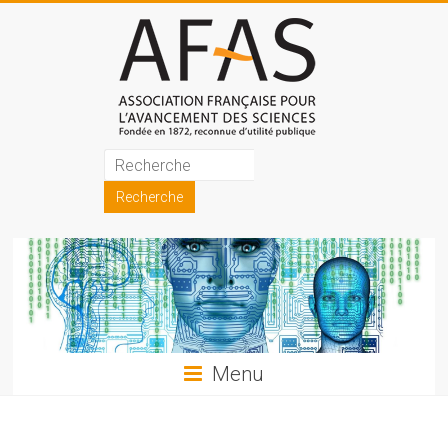
Skip
to
content
Association
française
pour
l'avancement
des
sciences
Menu
(AFAS)
Promouvoir