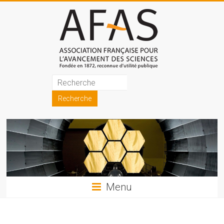
Skip
to
content
Association
française
pour
l'avancement
des
sciences
Menu
(AFAS)
Promouvoir