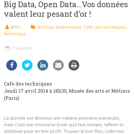
Big Data, Open Data…Vos données
les
sciences
valent leur pesant d’or !
et
les
AFAS
Archives événements
,
Café des techniques
,
techniques
Numérique
auprès
du
17 avril 2014
public
Café des techniques
Jeudi 17 avril 2014 à 18h30, Musée des arts et Métiers
(Paris)
La donnée est devenue une matière première précieuse,
mais c’est une ressource brute qu’il faut extraire, raffiner et
distribuer pour en tirer profit. Trouvez le bon filon, collectez