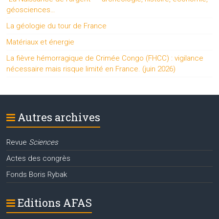
géosciences…
La géologie du tour de France
Matériaux et énergie
La fièvre hémorragique de Crimée Congo (FHCC) : vigilance
nécessaire mais risque limité en France. (juin 2026)
Autres archives
Revue
Sciences
Actes des congrès
Fonds Boris Rybak
Editions AFAS