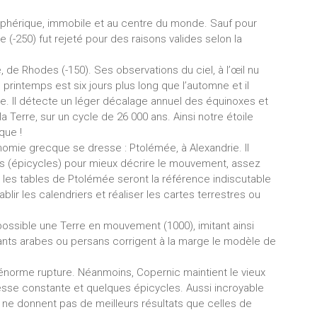
 sphérique, immobile et au centre du monde. Sauf pour
(-250) fut rejeté pour des raisons valides selon la
 de Rhodes (-150). Ses observations du ciel, à l’œil nu
printemps est six jours plus long que l’automne et il
rre. Il détecte un léger décalage annuel des équinoxes et
la Terre, sur un cycle de 26 000 ans. Ainsi notre étoile
que !
onomie grecque se dresse : Ptolémée, à Alexandrie. Il
s (épicycles) pour mieux décrire le mouvement, assez
, les tables de Ptolémée seront la référence indiscutable
ablir les calendriers et réaliser les cartes terrestres ou
 possible une Terre en mouvement (1000), imitant ainsi
avants arabes ou persans corrigent à la marge le modèle de
 énorme rupture. Néanmoins, Copernic maintient le vieux
esse constante et quelques épicycles. Aussi incroyable
c ne donnent pas de meilleurs résultats que celles de