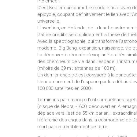
Ptolémée !
C’est Kepler qui soumet le modèle final, avec des
épicycle, coupant définitivement le lien avec l’An
universelle.
L’invention, en Hollande, de la lunette astronom
Galilée crédibilisent solidement la thèse de l’h
Avec la spectrographie, qui transforme l’astrono
moderne. Big Bang, expansion, naissance, vie et m
La découverte récente d’exoplanètes très similai
des chercheurs de vie dans l’espace. L’instrumen
(miroirs de 39 m ; antennes de 100 m).
Un dernier chapitre est consacré à la conquête 
L’encombrement de l’espace par les débris devie
100 000 satellites en 2030 !
Terminons par un coup d’œil sur quelques sujets é
(disque de Nebra, -1600, découvert en Allemagne
déplace vers l’est de 55 km par an, l’extraordina
hiérarchie des anges dans la cosmogonie de Dan
mort par un tremblement de terre !