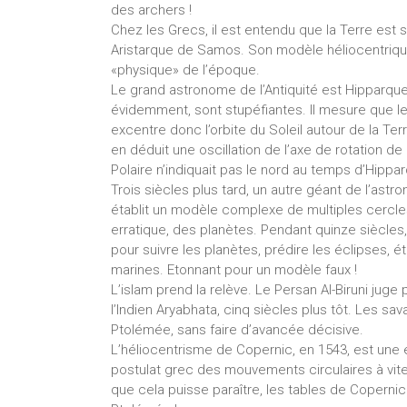
des archers !
Chez les Grecs, il est entendu que la Terre est
Aristarque de Samos. Son modèle héliocentrique 
«physique» de l’époque.
Le grand astronome de l’Antiquité est Hipparque,
évidemment, sont stupéfiantes. Il mesure que le 
excentre donc l’orbite du Soleil autour de la Te
en déduit une oscillation de l’axe de rotation de 
Polaire n’indiquait pas le nord au temps d’Hippar
Trois siècles plus tard, un autre géant de l’astr
établit un modèle complexe de multiples cercle
erratique, des planètes. Pendant quinze siècles
pour suivre les planètes, prédire les éclipses, ét
marines. Etonnant pour un modèle faux !
L’islam prend la relève. Le Persan Al-Biruni juge
l’Indien Aryabhata, cinq siècles plus tôt. Les s
Ptolémée, sans faire d’avancée décisive.
L’héliocentrisme de Copernic, en 1543, est une
postulat grec des mouvements circulaires à vit
que cela puisse paraître, les tables de Coperni