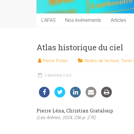
techniques
auprès
du
L’AFAS
Nos événements
Articles
public
Atlas historique du ciel
Pierre Potier
Notes de lecture
,
Terre 
3 décembre 2024
Pierre Léna, Christian Grataloup
(Les Arènes, 2024, 256 p. 27€)