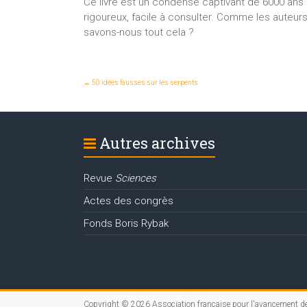
Ce livre est un condensé captivant de 6000 ans
rigoureux, facile à consulter. Comme les auteurs 
savons-nous tout cela ?
←
50 idées fausses sur les serpents
Autres archives
Revue
Sciences
Actes des congrès
Fonds Boris Rybak
Copyright © 2026
Association française pour l'avancement d