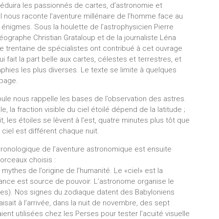
séduira les passionnés de cartes, d’astronomie et
. Il nous raconte l’aventure millénaire de l’homme face au
s énigmes. Sous la houlette de l’astrophysicien Pierre
éographe Christian Grataloup et de la journaliste Léna
e trentaine de spécialistes ont contribué à cet ouvrage
qui fait la part belle aux cartes, célestes et terrestres, et
aphies les plus diverses. Le texte se limite à quelques
 page.
le nous rappelle les bases de l’observation des astres.
, la fraction visible du ciel étoilé dépend de la latitude ;
, les étoiles se lèvent à l’est, quatre minutes plus tôt que
le ciel est différent chaque nuit.
hronologique de l’aventure astronomique est ensuite
orceaux choisis :
ythes de l’origine de l’humanité. Le «ciel» est la
ance est source de pouvoir. L’astronome organise le
copes). Nos signes du zodiaque datent des Babyloniens
aisait à l’arrivée, dans la nuit de novembre, des sept
ent utilisées chez les Perses pour tester l’acuité visuelle