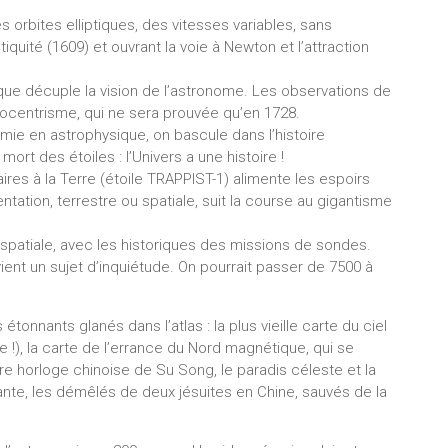
 orbites elliptiques, des vitesses variables, sans
tiquité (1609) et ouvrant la voie à Newton et l’attraction
ique décuple la vision de l’astronome. Les observations de
éliocentrisme, qui ne sera prouvée qu’en 1728.
mie en astrophysique, on bascule dans l’histoire
ort des étoiles : l’Univers a une histoire !
res à la Terre (étoile TRAPPIST-1) alimente les espoirs
tation, terrestre ou spatiale, suit la course au gigantisme
spatiale, avec les historiques des missions de sondes.
nt un sujet d’inquiétude. On pourrait passer de 7500 à
tonnants glanés dans l’atlas : la plus vieille carte du ciel
 !), la carte de l’errance du Nord magnétique, qui se
ire horloge chinoise de Su Song, le paradis céleste et la
te, les démêlés de deux jésuites en Chine, sauvés de la