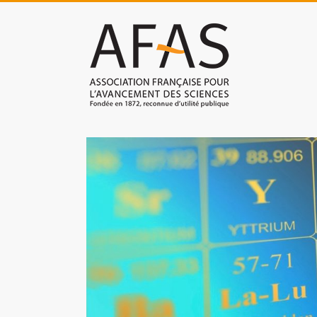
Skip
to
Association
content
française
pour
l'avancement
des
sciences
(AFAS)
Promouvoir
les
sciences
et
les