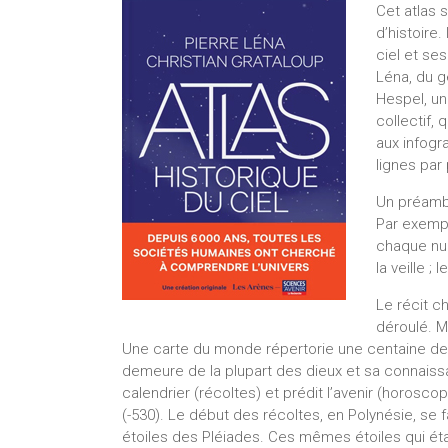
Cet atlas 
d’histoire
ciel et se
Léna, du g
Hespel, un
collectif, 
aux infogr
lignes par
Un préambu
Par exemple
chaque nuit
la veille ; 
Le récit c
déroulé. M
Une carte du monde répertorie une centaine de m
demeure de la plupart des dieux et sa connaiss
calendrier (récoltes) et prédit l’avenir (horos
(-530). Le début des récoltes, en Polynésie, se f
étoiles des Pléiades. Ces mêmes étoiles qui étai