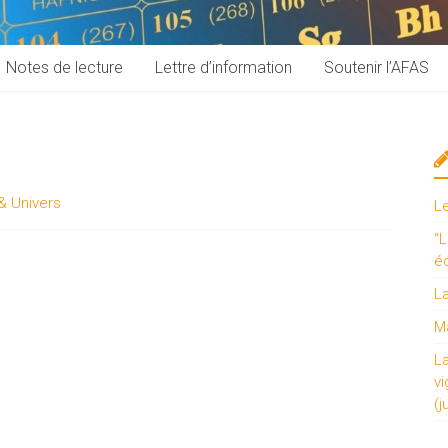
Notes de lecture
Lettre d’information
Soutenir l’AFAS
& Univers
L
“L
é
L
Ma
L
vi
(j