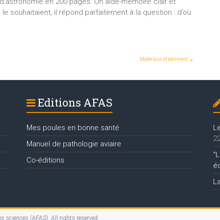
 d’astronomie en 200 pages. Un aide-mémoire clair et
le souhaitaient, il répond parfaitement à la question : d’où
Matériaux et bâtiment
→
Editions AFAS
Mes poules en bonne santé
L
22
Manuel de pathologie aviaire
“L
Co-éditions
é
L
es sciences (AFAS)
. All rights reserved.