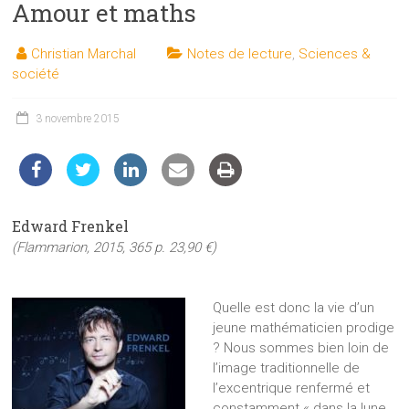
Amour et maths
les
sciences
Christian Marchal
Notes de lecture
,
Sciences &
et
société
les
techniques
3 novembre 2015
auprès
du
public
Edward Frenkel
(Flammarion, 2015, 365 p. 23,90 €)
Quelle est donc la vie d’un
jeune mathématicien prodige
? Nous sommes bien loin de
l’image traditionnelle de
l’excentrique renfermé et
constamment « dans la lune