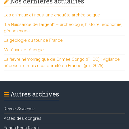
Nos dernières actualités
Les animaux et nous, une enquête archéologique
“La Naissance de l’argent” – archéologie, histoire, économie,
géosciences…
La géologie du tour de France
Matériaux et énergie
La fièvre hémorragique de Crimée Congo (FHCC) : vigilance
nécessaire mais risque limité en France. (juin 2026)
Autres archives
Revue
Sciences
Actes des congrès
Fonds Boris Rybak