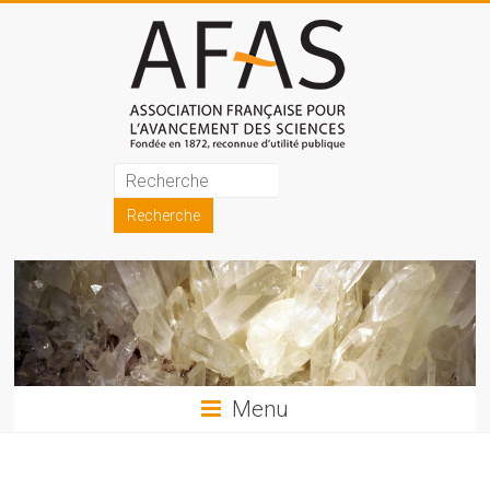
Skip
to
content
Association
française
pour
l'avancement
des
sciences
Menu
(AFAS)
Promouvoir