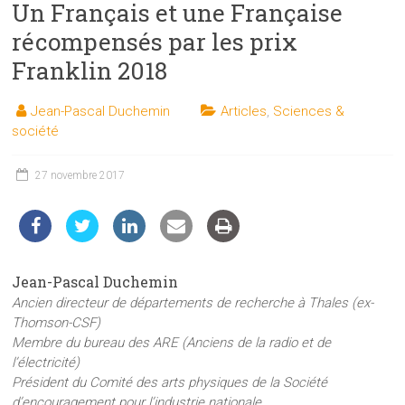
Un Français et une Française
les
sciences
récompensés par les prix
et
Franklin 2018
les
techniques
Jean-Pascal Duchemin
Articles
,
Sciences &
auprès
société
du
public
27 novembre 2017
Jean-Pascal Duchemin
Ancien directeur de départements de recherche à Thales (ex-
Thomson-CSF)
Membre du bureau des ARE (Anciens de la radio et de
l’électricité)
Président du Comité des arts physiques de la Société
d’encouragement pour l’industrie nationale