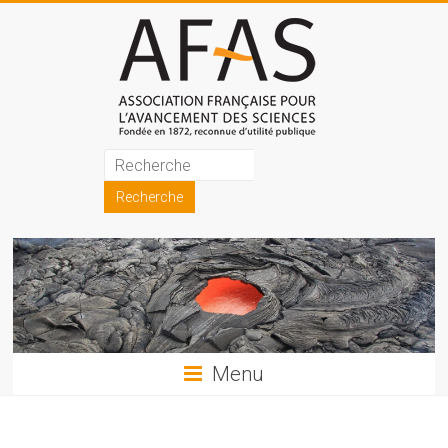
Skip
to
content
Association
française
pour
l'avancement
des
sciences
Menu
(AFAS)
Promouvoir