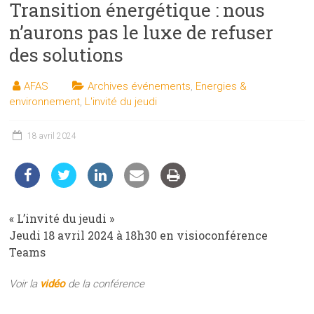
Transition énergétique : nous
les
sciences
n’aurons pas le luxe de refuser
et
des solutions
les
techniques
AFAS
Archives événements
,
Energies &
auprès
environnement
,
L'invité du jeudi
du
public
18 avril 2024
« L’invité du jeudi »
Jeudi 18 avril 2024 à 18h30 en visioconférence
Teams
Voir la
vidéo
de la conférence