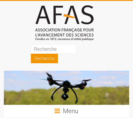
Skip
to
content
Association
française
pour
l'avancement
des
sciences
Menu
(AFAS)
Promouvoir