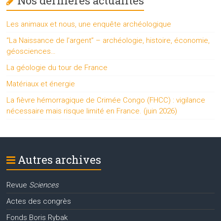
Nos dernières actualités
Les animaux et nous, une enquête archéologique
“La Naissance de l’argent” – archéologie, histoire, économie,
géosciences…
La géologie du tour de France
Matériaux et énergie
La fièvre hémorragique de Crimée Congo (FHCC) : vigilance
nécessaire mais risque limité en France. (juin 2026)
Autres archives
Revue
Sciences
Actes des congrès
Fonds Boris Rybak