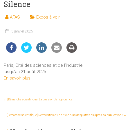
Silence
les
sciences
AFAS
Expos à voir
et
les
techniques
3 janvier 2025
auprès
du
public
Paris, Cité des sciences et de l’industrie
jusqu’au 31 août 2025
En savoir plus
←
[Démarche scientifique] La passion de l’ignorance
[Démarche scientifique] Rétractation d’un article plus de quatre ans après sa publication !
→