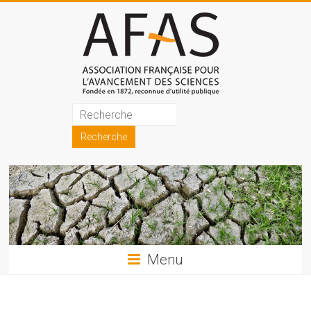
Skip
to
content
Association
française
pour
l'avancement
des
sciences
Menu
(AFAS)
Promouvoir