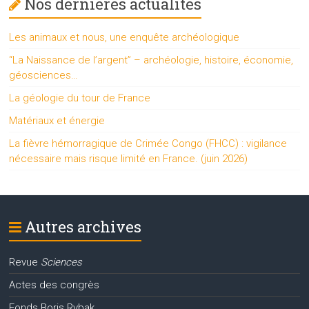
Nos dernières actualités
Les animaux et nous, une enquête archéologique
“La Naissance de l’argent” – archéologie, histoire, économie,
géosciences…
La géologie du tour de France
Matériaux et énergie
La fièvre hémorragique de Crimée Congo (FHCC) : vigilance
nécessaire mais risque limité en France. (juin 2026)
Autres archives
Revue
Sciences
Actes des congrès
Fonds Boris Rybak