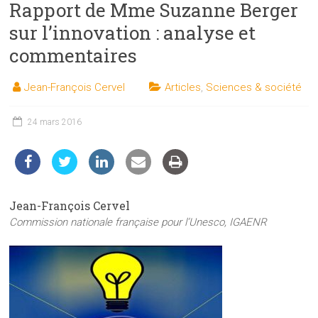
Rapport de Mme Suzanne Berger
les
sciences
sur l’innovation : analyse et
et
commentaires
les
techniques
Jean-François Cervel
Articles
,
Sciences & société
auprès
du
24 mars 2016
public
Jean-François Cervel
Commission nationale française pour l’Unesco, IGAENR