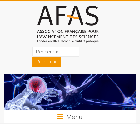
Skip
to
content
Association
française
pour
l'avancement
des
sciences
Menu
(AFAS)
Promouvoir