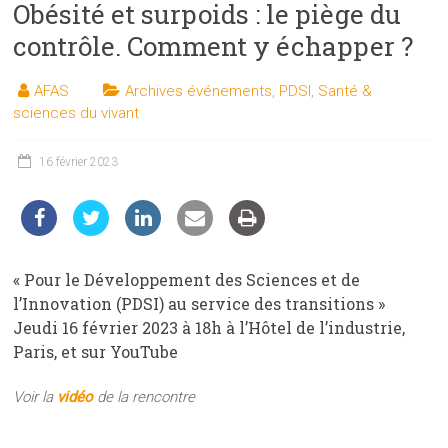
Obésité et surpoids : le piège du
les
sciences
contrôle. Comment y échapper ?
et
les
AFAS
Archives événements
,
PDSI
,
Santé &
techniques
sciences du vivant
auprès
du
16 février 2023
public
« Pour le Développement des Sciences et de
l’Innovation (PDSI) au service des transitions »
Jeudi 16 février 2023 à 18h à l’Hôtel de l’industrie,
Paris, et sur YouTube
Voir la
vidéo
de la rencontre