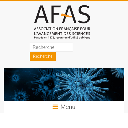
Skip
to
content
Association
française
pour
l'avancement
des
sciences
Menu
(AFAS)
Promouvoir