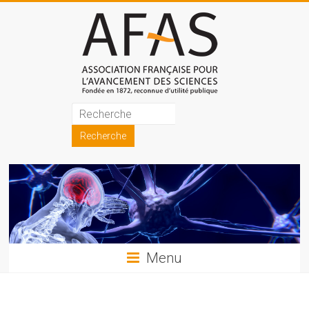
Skip
to
content
Association
française
pour
l'avancement
des
sciences
Menu
(AFAS)
Promouvoir