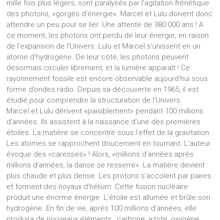
mille fois plus légers, sont paralysés par l’agitation frénétique
des photons, «gorgés d’énergie». Marcel et Lulu doivent donc
attendre un peu pour se lier. Une attente de 380 000 ans ! A
ce moment, les photons ont perdu de leur énergie, en raison
de l’expansion de l’Univers. Lulu et Marcel s’unissent en un
atome d’hydrogène. De leur côté, les photons peuvent
désormais circuler librement, et la lumière apparaît ! Ce
rayonnement fossile est encore observable aujourd’hui sous
forme d’ondes radio. Depuis sa découverte en 1965, il est
étudié pour comprendre la structuration de l’Univers.
Marcel et Lulu dérivent «paisiblement» pendant 100 millions
d’années. Ils assistent à la naissance d’une des premières
étoiles. La matière se concentre sous l’effet de la gravitation.
Les atomes se rapprochent doucement en tournant. L’auteur
évoque des «caresses» ! Alors, «millions d’années après
millions d’années, la danse se resserre». La matière devient
plus chaude et plus dense. Les protons s’accolent par paires
et forment des noyaux d’hélium. Cette fusion nucléaire
produit une énorme énergie. L’étoile est allumée et brûle son
hydrogène. En fin de vie, après 100 millions d’années, elle
produira de nouveaux éléments : carbone, azote, oxygène.