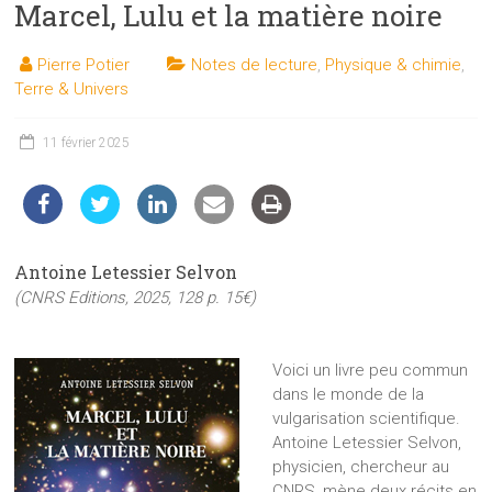
Marcel, Lulu et la matière noire
les
sciences
Pierre Potier
Notes de lecture
,
Physique & chimie
,
et
Terre & Univers
les
techniques
11 février 2025
auprès
du
public
Antoine Letessier Selvon
(CNRS Editions, 2025, 128 p. 15€)
Voici un livre peu commun
dans le monde de la
vulgarisation scientifique.
Antoine Letessier Selvon,
physicien, chercheur au
CNRS, mène deux récits en