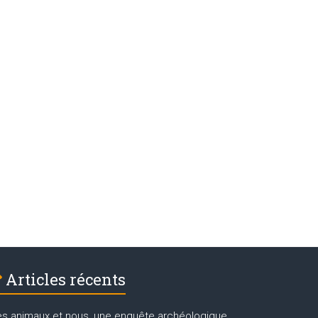
Articles récents
es animaux et nous, une enquête archéologique