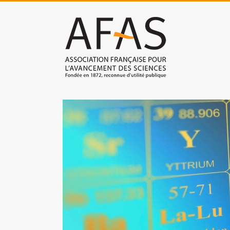
Skip
to
Association
content
française
pour
l'avancement
des
sciences
(AFAS)
Promouvoir
les
sciences
et
les