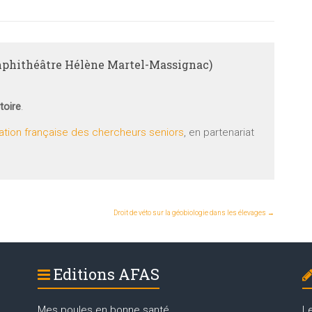
amphithéâtre Hélène Martel-Massignac)
toire
.
tion française des chercheurs seniors
, en partenariat
Droit de véto sur la géobiologie dans les élevages
→
Editions AFAS
Mes poules en bonne santé
L