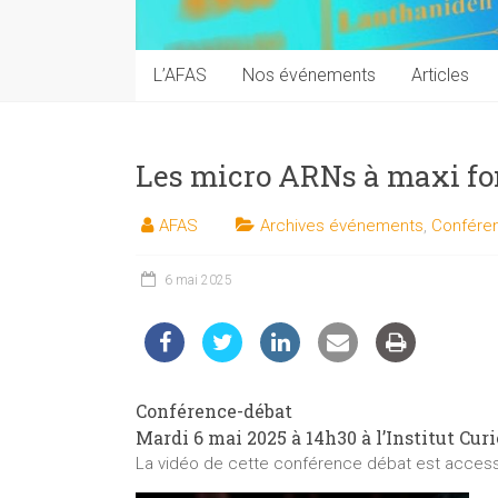
techniques
auprès
du
L’AFAS
Nos événements
Articles
public
Les micro ARNs à maxi fo
AFAS
Archives événements
,
Confére
6 mai 2025
Conférence-débat
Mardi 6 mai 2025 à 14h30 à l’Institut Curi
La vidéo de cette conférence débat est acces