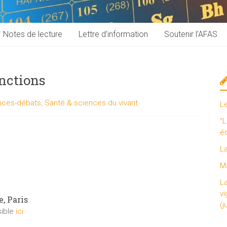
Notes de lecture
Lettre d’information
Soutenir l’AFAS
nctions
nces-débats
,
Santé & sciences du vivant
L
“L
é
L
Ma
L
vi
e, Paris
(j
sible
ici