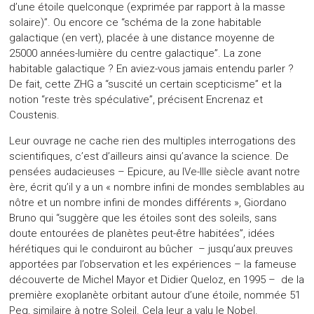
d’une étoile quelconque (exprimée par rapport à la masse
solaire)”. Ou encore ce “schéma de la zone habitable
galactique (en vert), placée à une distance moyenne de
25000 années-lumière du centre galactique”. La zone
habitable galactique ? En aviez-vous jamais entendu parler ?
De fait, cette ZHG a “suscité un certain scepticisme” et la
notion “reste très spéculative”, précisent Encrenaz et
Coustenis.
Leur ouvrage ne cache rien des multiples interrogations des
scientifiques, c’est d’ailleurs ainsi qu’avance la science. De
pensées audacieuses – Epicure, au IVe-IIIe siècle avant notre
ère, écrit qu’il y a un « nombre infini de mondes semblables au
nôtre et un nombre infini de mondes différents », Giordano
Bruno qui “suggère que les étoiles sont des soleils, sans
doute entourées de planètes peut-être habitées”, idées
hérétiques qui le conduiront au bûcher – jusqu’aux preuves
apportées par l’observation et les expériences – la fameuse
découverte de Michel Mayor et Didier Queloz, en 1995 – de la
première exoplanète orbitant autour d’une étoile, nommée 51
Peg, similaire à notre Soleil. Cela leur a valu le Nobel.