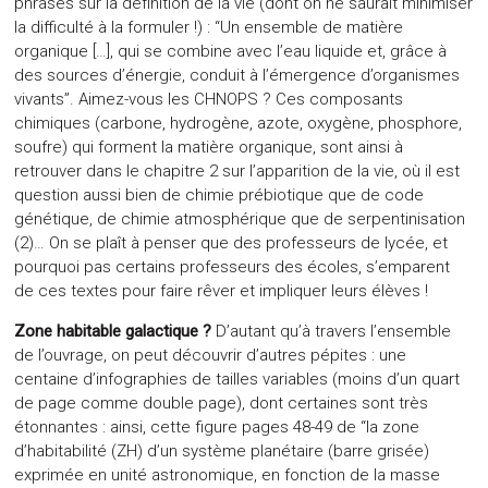
phrases sur la définition de la vie (dont on ne saurait minimiser
la difficulté à la formuler !) : “Un ensemble de matière
organique […], qui se combine avec l’eau liquide et, grâce à
des sources d’énergie, conduit à l’émergence d’organismes
vivants”. Aimez-vous les CHNOPS ? Ces composants
chimiques (carbone, hydrogène, azote, oxygène, phosphore,
soufre) qui forment la matière organique, sont ainsi à
retrouver dans le chapitre 2 sur l’apparition de la vie, où il est
question aussi bien de chimie prébiotique que de code
génétique, de chimie atmosphérique que de serpentinisation
(2)… On se plaît à penser que des professeurs de lycée, et
pourquoi pas certains professeurs des écoles, s’emparent
de ces textes pour faire rêver et impliquer leurs élèves !
Zone habitable galactique ?
D’autant qu’à travers l’ensemble
de l’ouvrage, on peut découvrir d’autres pépites : une
centaine d’infographies de tailles variables (moins d’un quart
de page comme double page), dont certaines sont très
étonnantes : ainsi, cette figure pages 48-49 de “la zone
d’habitabilité (ZH) d’un système planétaire (barre grisée)
exprimée en unité astronomique, en fonction de la masse