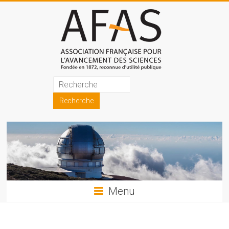
Skip
to
content
Association
française
pour
l'avancement
des
sciences
Menu
(AFAS)
Promouvoir