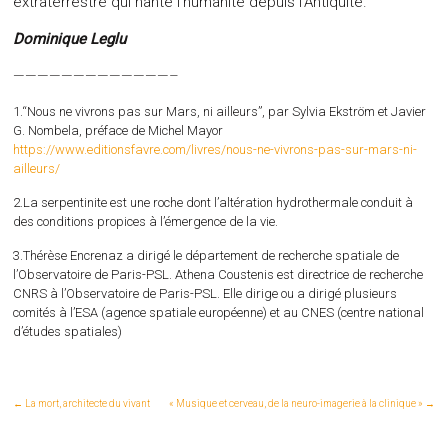
extraterrestre qui hante l’humanité depuis l’Antiquité.
Dominique Leglu
—————————————–
1.“Nous ne vivrons pas sur Mars, ni ailleurs”, par Sylvia Ekström et Javier
G. Nombela, préface de Michel Mayor
https://www.editionsfavre.com/livres/nous-ne-vivrons-pas-sur-mars-ni-
ailleurs/
2.La serpentinite est une roche dont l’altération hydrothermale conduit à
des conditions propices à l’émergence de la vie.
3.Thérèse Encrenaz a dirigé le département de recherche spatiale de
l’Observatoire de Paris-PSL. Athena Coustenis est directrice de recherche
CNRS à l’Observatoire de Paris-PSL. Elle dirige ou a dirigé plusieurs
comités à l’ESA (agence spatiale européenne) et au CNES (centre national
d’études spatiales)
←
La mort, architecte du vivant
« Musique et cerveau, de la neuro-imagerie à la clinique »
→