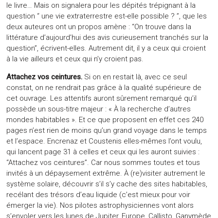
le livre… Mais on signalera pour les dépités trépignant à la
question “ une vie extraterrestre est-elle possible ? ”, que les
deux auteures ont un propos amène : “On trouve dans la
littérature d’aujourd’hui des avis curieusement tranchés sur la
question”, écrivent-elles. Autrement dit, il y a ceux qui croient
à la vie ailleurs et ceux qui n’y croient pas.
Attachez vos ceintures.
Si on en restait là, avec ce seul
constat, on ne rendrait pas grâce à la qualité supérieure de
cet ouvrage. Les attentifs auront sûrement remarqué qu’il
possède un sous-titre majeur : « À la recherche d’autres
mondes habitables ». Et ce que proposent en effet ces 240
pages n’est rien de moins qu’un grand voyage dans le temps
et l’espace. Encrenaz et Coustenis elles-mêmes l’ont voulu,
qui lancent page 31 à celles et ceux qui les auront suivies :
“Attachez vos ceintures”. Car nous sommes toutes et tous
invités à un dépaysement extrême. À (re)visiter autrement le
système solaire, découvrir s’il s’y cache des sites habitables,
recélant des trésors d’eau liquide (c’est mieux pour voir
émerger la vie). Nos pilotes astrophysiciennes vont alors
s’envoler vers les lunes de Jupiter, Europe, Callisto, Ganymède