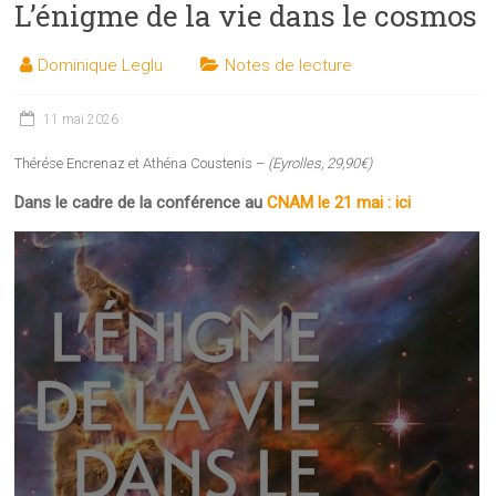
L’énigme de la vie dans le cosmos
les
sciences
Dominique Leglu
Notes de lecture
et
les
techniques
11 mai 2026
auprès
Thérése Encrenaz et Athéna Coustenis –
(Eyrolles, 29,90€)
du
public
Dans le cadre de la conférence au
CNAM le 21 mai : ici