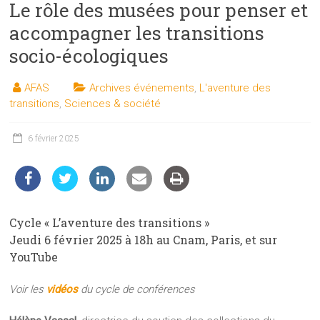
Le rôle des musées pour penser et
les
sciences
accompagner les transitions
et
socio-écologiques
les
techniques
AFAS
Archives événements
,
L'aventure des
auprès
transitions
,
Sciences & société
du
public
6 février 2025
Cycle « L’aventure des transitions »
Jeudi 6 février 2025 à 18h au Cnam, Paris, et sur
YouTube
Voir les
vidéos
du cycle de conférences