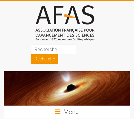
Skip
to
content
Association
française
pour
l'avancement
des
sciences
Menu
(AFAS)
Promouvoir