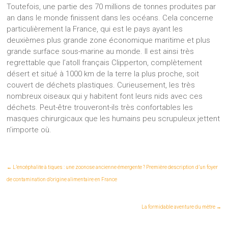
Toutefois, une partie des 70 millions de tonnes produites par
an dans le monde finissent dans les océans. Cela concerne
particulièrement la France, qui est le pays ayant les
deuxièmes plus grande zone économique maritime et plus
grande surface sous-marine au monde. Il est ainsi très
regrettable que l’atoll français Clipperton, complètement
désert et situé à 1000 km de la terre la plus proche, soit
couvert de déchets plastiques. Curieusement, les très
nombreux oiseaux qui y habitent font leurs nids avec ces
déchets. Peut-être trouveront-ils très confortables les
masques chirurgicaux que les humains peu scrupuleux jettent
n’importe où.
←
L’encéphalite à tiques : une zoonose ancienne émergente ? Première description d’un foyer
de contamination d’origine alimentaire en France
La formidable aventure du mètre
→