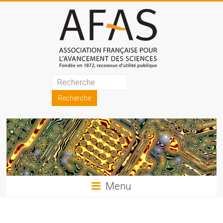
Skip
to
content
Association
française
pour
l'avancement
des
sciences
Menu
(AFAS)
Promouvoir