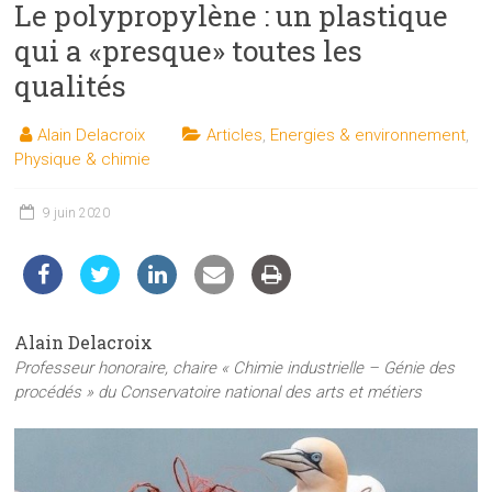
Le polypropylène : un plastique
les
sciences
qui a «presque» toutes les
et
qualités
les
techniques
Alain Delacroix
Articles
,
Energies & environnement
,
auprès
Physique & chimie
du
public
9 juin 2020
Alain Delacroix
Professeur honoraire, chaire « Chimie industrielle – Génie des
procédés » du Conservatoire national des arts et métiers