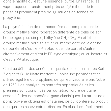
dont le naphta qui est une essence lourde. En France, les
vapocraqueurs transforment près de 9,5 millions de tonnes
par an et produisent près de 1,6 millions de tonnes de
propylène.
La polymérisation de ce monomère est complexe car le
groupe méthyle rend l’opération différente de celle de son
homologue plus simple, l’éthylène CH
=CH
. En effet, le
2
2
groupe méthyle peut se situer du même côté de la chaîne
carbonée et c’est le PP isotactique ; de part et d’autre
alternativement et c’est le PP syndiotactique ; ou au hasard et
c’est le PP atactique.
C’est au début des années cinquante que les chimistes Karl
Ziegler et Giulio Natta mettent au point une polymérisation
stéréorégulière du propylène, ce qui leur vaudra le prix Nobel
en 1963. Les catalyseurs sont très sophistiqués et les
premiers sont constitués par du tétrachlorure de titane
associé à des composés organo-aluminiques. La structure du
polypropylène obtenu est cristalline, ce qui confère au produit
des qualités assez extraordinaires. En plus, il est facilement