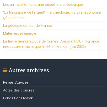
Les animaux et nous, une enquête archéologique
“La Naissance de l’argent” – archéologie, histoire, économie,
géosciences…
La géologie du tour de France
Matériaux et énergie
La fièvre hémorragique de Crimée Congo (FHCC) : vigilance
nécessaire mais risque limité en France. (juin 2026)
Autres archives
Revue
Sciences
Actes des congrès
Fonds Boris Rybak