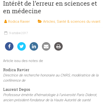
Intérêt de l’erreur en sciences et
les
sciences
en médecine
et
les
Rodica Ravier
Articles
,
Santé & sciences du vivant
techniques
auprès
9 octobre 2017
du
public
Article issu des notes de
Rodica Ravier
Directrice de recherche honoraire au CNRS, modératrice de la
conférence de
Laurent Degos
Professeur émérite d’hématologie à l’université Paris Diderot,
ancien président-fondateur de la Haute Autorité de santé