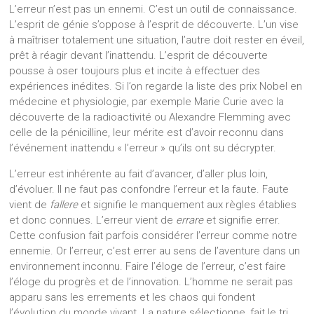
L’erreur n’est pas un ennemi. C’est un outil de connaissance.
L’esprit de génie s’oppose à l’esprit de découverte. L’un vise
à maîtriser totalement une situation, l’autre doit rester en éveil,
prêt à réagir devant l’inattendu. L’esprit de découverte
pousse à oser toujours plus et incite à effectuer des
expériences inédites. Si l’on regarde la liste des prix Nobel en
médecine et physiologie, par exemple Marie Curie avec la
découverte de la radioactivité ou Alexandre Flemming avec
celle de la pénicilline, leur mérite est d’avoir reconnu dans
l’événement inattendu « l’erreur » qu’ils ont su décrypter.
L’erreur est inhérente au fait d’avancer, d’aller plus loin,
d’évoluer. Il ne faut pas confondre l’erreur et la faute. Faute
vient de
fallere
et signifie le manquement aux règles établies
et donc connues. L’erreur vient de
errare
et signifie errer.
Cette confusion fait parfois considérer l’erreur comme notre
ennemie. Or l’erreur, c’est errer au sens de l’aventure dans un
environnement inconnu. Faire l’éloge de l’erreur, c’est faire
l’éloge du progrès et de l’innovation. L’homme ne serait pas
apparu sans les errements et les chaos qui fondent
l’évolution du monde vivant. La nature sélectionne, fait le tri