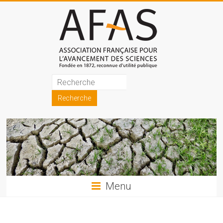
Skip
to
content
Association
française
pour
l'avancement
des
sciences
Menu
(AFAS)
Promouvoir