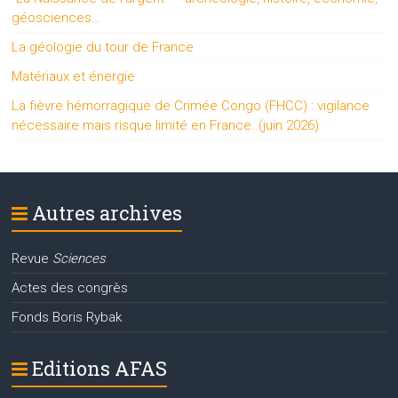
géosciences…
La géologie du tour de France
Matériaux et énergie
La fièvre hémorragique de Crimée Congo (FHCC) : vigilance
nécessaire mais risque limité en France. (juin 2026)
Autres archives
Revue
Sciences
Actes des congrès
Fonds Boris Rybak
Editions AFAS