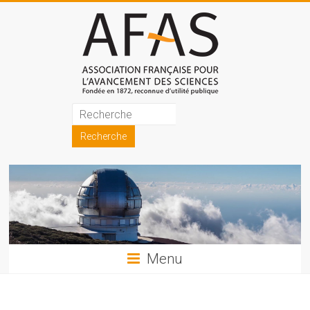
Skip
to
content
Association
française
pour
l'avancement
des
sciences
Menu
(AFAS)
Promouvoir