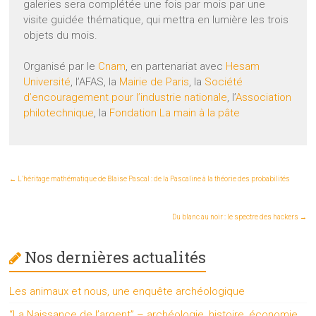
galeries sera complétée une fois par mois par une
visite guidée thématique, qui mettra en lumière les trois
objets du mois.
Organisé par le
Cnam
, en partenariat avec
Hesam
Université
, l’AFAS, la
Mairie de Paris
, la
Société
d’encouragement pour l’industrie nationale
, l’
Association
philotechnique
, la
Fondation La main à la pâte
←
L’héritage mathématique de Blaise Pascal : de la Pascaline à la théorie des probabilités
Du blanc au noir : le spectre des hackers
→
Nos dernières actualités
Les animaux et nous, une enquête archéologique
“La Naissance de l’argent” – archéologie, histoire, économie,