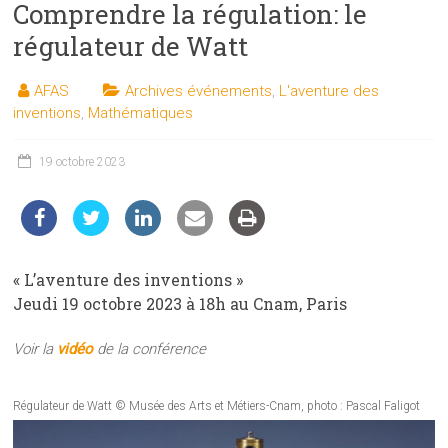
Comprendre la régulation: le
les
sciences
régulateur de Watt
et
les
AFAS
Archives événements
,
L'aventure des
techniques
inventions
,
Mathématiques
auprès
du
19 octobre 2023
public
« L’aventure des inventions »
Jeudi 19 octobre 2023 à 18h au Cnam, Paris
Voir la
vidéo
de la conférence
Régulateur de Watt © Musée des Arts et Métiers-Cnam, photo : Pascal Faligot