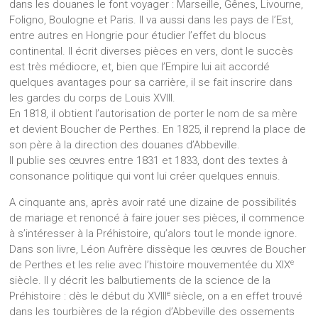
dans les douanes le font voyager : Marseille, Gênes, Livourne,
Foligno, Boulogne et Paris. Il va aussi dans les pays de l’Est,
entre autres en Hongrie pour étudier l’effet du blocus
continental. Il écrit diverses pièces en vers, dont le succès
est très médiocre, et, bien que l’Empire lui ait accordé
quelques avantages pour sa carrière, il se fait inscrire dans
les gardes du corps de Louis XVIII.
En 1818, il obtient l’autorisation de porter le nom de sa mère
et devient Boucher de Perthes. En 1825, il reprend la place de
son père à la direction des douanes d’Abbeville.
Il publie ses œuvres entre 1831 et 1833, dont des textes à
consonance politique qui vont lui créer quelques ennuis.
A cinquante ans, après avoir raté une dizaine de possibilités
de mariage et renoncé à faire jouer ses pièces, il commence
à s’intéresser à la Préhistoire, qu’alors tout le monde ignore.
Dans son livre, Léon Aufrère dissèque les œuvres de Boucher
e
de Perthes et les relie avec l’histoire mouvementée du XIX
siècle. Il y décrit les balbutiements de la science de la
e
Préhistoire : dès le début du XVIII
siècle, on a en effet trouvé
dans les tourbières de la région d’Abbeville des ossements