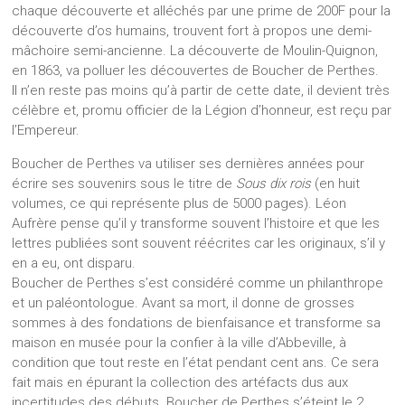
chaque découverte et alléchés par une prime de 200F pour la
découverte d’os humains, trouvent fort à propos une demi-
mâchoire semi-ancienne. La découverte de Moulin-Quignon,
en 1863, va polluer les découvertes de Boucher de Perthes.
Il n’en reste pas moins qu’à partir de cette date, il devient très
célèbre et, promu officier de la Légion d’honneur, est reçu par
l’Empereur.
Boucher de Perthes va utiliser ses dernières années pour
écrire ses souvenirs sous le titre de
Sous dix rois
(en huit
volumes, ce qui représente plus de 5000 pages). Léon
Aufrère pense qu’il y transforme souvent l’histoire et que les
lettres publiées sont souvent réécrites car les originaux, s’il y
en a eu, ont disparu.
Boucher de Perthes s’est considéré comme un philanthrope
et un paléontologue. Avant sa mort, il donne de grosses
sommes à des fondations de bienfaisance et transforme sa
maison en musée pour la confier à la ville d’Abbeville, à
condition que tout reste en l’état pendant cent ans. Ce sera
fait mais en épurant la collection des artéfacts dus aux
incertitudes des débuts. Boucher de Perthes s’éteint le 2