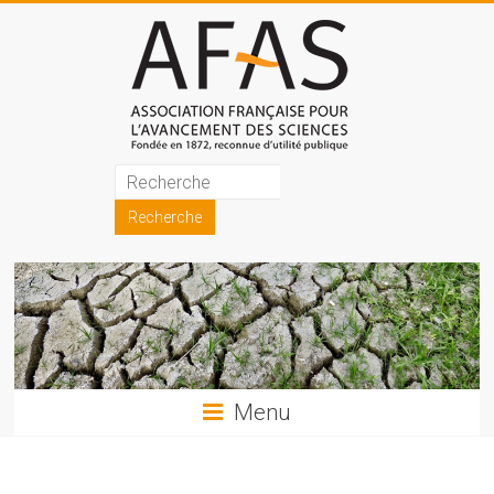
Skip
to
content
Association
française
pour
l'avancement
des
sciences
Menu
(AFAS)
Promouvoir