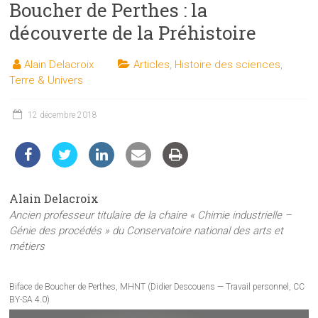
Boucher de Perthes : la
les
sciences
découverte de la Préhistoire
et
les
Alain Delacroix
Articles
,
Histoire des sciences
,
techniques
Terre & Univers
auprès
du
12 décembre 2018
public
Alain Delacroix
Ancien professeur titulaire de la chaire « Chimie industrielle –
Génie des procédés » du Conservatoire national des arts et
métiers
Biface de Boucher de Perthes, MHNT (Didier Descouens — Travail personnel, CC
BY-SA 4.0)