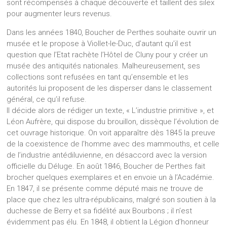
sont récompensés à chaque découverte et taillent des silex
pour augmenter leurs revenus.
Dans les années 1840, Boucher de Perthes souhaite ouvrir un
musée et le propose à Viollet-le-Duc, d’autant qu’il est
question que l’Etat rachète l’Hôtel de Cluny pour y créer un
musée des antiquités nationales. Malheureusement, ses
collections sont refusées en tant qu’ensemble et les
autorités lui proposent de les disperser dans le classement
général, ce qu’il refuse.
Il décide alors de rédiger un texte, « L’industrie primitive », et
Léon Aufrère, qui dispose du brouillon, dissèque l’évolution de
cet ouvrage historique. On voit apparaître dès 1845 la preuve
de la coexistence de l’homme avec des mammouths, et celle
de l’industrie antédiluvienne, en désaccord avec la version
officielle du Déluge. En août 1846, Boucher de Perthes fait
brocher quelques exemplaires et en envoie un à l’Académie.
En 1847, il se présente comme député mais ne trouve de
place que chez les ultra-républicains, malgré son soutien à la
duchesse de Berry et sa fidélité aux Bourbons ; il n’est
évidemment pas élu. En 1848, il obtient la Légion d’honneur