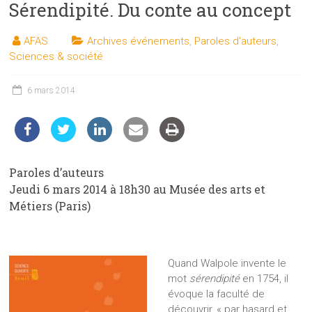
Sérendipité. Du conte au concept
les
sciences
AFAS
Archives événements
,
Paroles d'auteurs
,
et
Sciences & société
les
techniques
6 mars 2014
auprès
du
public
Paroles d’auteurs
Jeudi 6 mars 2014 à 18h30 au Musée des arts et
Métiers (Paris)
Quand Walpole invente le
mot
sérendipité
en 1754, il
évoque la faculté de
découvrir, « par hasard et