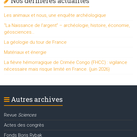
Nos dernières actualités
Les animaux et nous, une enquête archéologique
“La Naissance de l’argent” – archéologie, histoire, économie,
géosciences…
La géologie du tour de France
Matériaux et énergie
La fièvre hémorragique de Crimée Congo (FHCC) : vigilance
nécessaire mais risque limité en France. (juin 2026)
Autres archives
Revue
Sciences
Actes des congrès
Fonds Boris Rybak