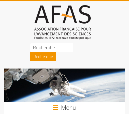
Skip
to
content
Association
française
pour
l'avancement
des
sciences
Menu
(AFAS)
Promouvoir