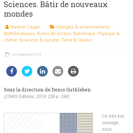
Sciences. Bâtir de nouveaux
les
sciences
mondes
et
les
Vladimir Cagan
Energies & environnement
,
techniques
Mathématiques
,
Notes de lecture
,
Numérique
,
Physique &
auprès
chimie
,
Sciences & société
,
Terre & Univers
du
public
14 novembre 2019
Sous la direction de Denis Guthleben
(CNRS Editions, 2019, 226 p. 24€)
Ce très bel
ouvrage,
sous