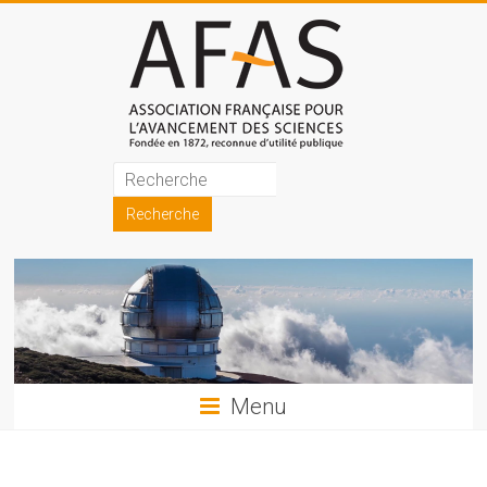
Skip
to
content
Association
française
pour
l'avancement
des
sciences
Menu
(AFAS)
Promouvoir