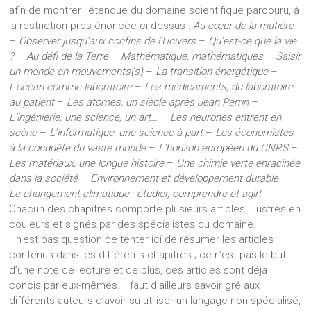
afin de montrer l’étendue du domaine scientifique parcouru, à
la restriction près énoncée ci-dessus :
Au cœur de la matière
–
Observer jusqu’aux confins de l’Univers
–
Qu’est-ce que la vie
?
–
Au défi de la Terre
–
Mathématique, mathématiques
–
Saisir
un monde en mouvements(s)
–
La transition énergétique
–
L’océan comme laboratoire
–
Les médicaments, du laboratoire
au patient
–
Les atomes, un siècle après Jean Perrin
–
L’ingénierie, une science, un art…
–
Les neurones entrent en
scène
–
L’informatique, une science à part
–
Les économistes
à la conquête du vaste monde
–
L’horizon européen du CNRS
–
Les matériaux, une longue histoire
–
Une chimie verte enracinée
dans la société
–
Environnement et développement durable
–
Le changement climatique : étudier, comprendre et agir!
Chacun des chapitres comporte plusieurs articles, illustrés en
couleurs et signés par des spécialistes du domaine.
Il n’est pas question de tenter ici de résumer les articles
contenus dans les différents chapitres ; ce n’est pas le but
d’une note de lecture et de plus, ces articles sont déjà
concis par eux-mêmes. Il faut d’ailleurs savoir gré aux
différents auteurs d’avoir su utiliser un langage non spécialisé,