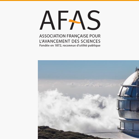
Skip
to
Association
content
française
pour
l'avancement
des
sciences
(AFAS)
Promouvoir
les
sciences
et
les