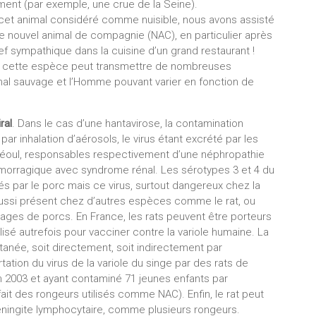
ment (par exemple, une crue de la Seine).
cet animal considéré comme nuisible, nous avons assisté
 nouvel animal de compagnie (NAC), en particulier après
f sympathique dans la cuisine d’un grand restaurant !
AC, cette espèce peut transmettre de nombreuses
imal sauvage et l’Homme pouvant varier en fonction de
ral
. Dans le cas d’une hantavirose, la contamination
ar inhalation d’aérosols, le virus étant excrété par les
ou Séoul, responsables respectivement d’une néphropathie
morragique avec syndrome rénal. Les sérotypes 3 et 4 du
és par le porc mais ce virus, surtout dangereux chez la
aussi présent chez d’autres espèces comme le rat, ou
ges de porcs. En France, les rats peuvent être porteurs
isé autrefois pour vacciner contre la variole humaine. La
tanée, soit directement, soit indirectement par
tation du virus de la variole du singe par des rats de
n 2003 et ayant contaminé 71 jeunes enfants par
 fait des rongeurs utilisés comme NAC). Enfin, le rat peut
méningite lymphocytaire, comme plusieurs rongeurs.