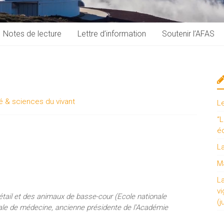
Notes de lecture
Lettre d’information
Soutenir l’AFAS
é & sciences du vivant
L
“L
é
L
Ma
L
vi
étail et des animaux de basse-cour (Ecole nationale
(j
nale de médecine, ancienne présidente de l’Académie