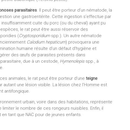
onoses parasitaires
. Il peut être porteur d’un nématode, la
gestion une gastroentérite. Cette ingestion s’effectue par
 insuffisamment cuite du porc (ou du cheval) ayant pu
spèces, le rat peut être aussi réservoir des
poridies (
Cryptosporidium
spp.). Un autre nématode
nciennement
Calodium hepaticum
) provoquera une
amination humaine résulte d’un défaut d’hygiène et
ngérer des œufs de parasites présents dans
 parasitaire, due à un cestode,
Hymenolepis
spp., à
e.
s animales, le rat peut être porteur d’une
teigne
r autant une lésion visible. La lésion chez l’Homme est
nt antifongique.
ironnement urbain, voire dans des habitations, représente
limiter le nombre de ces rongeurs nuisibles. Enfin, il
at en tant que NAC pour de jeunes enfants.