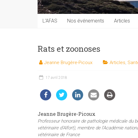
techniques
auprès
du
L’AFAS
Nos événements
Articles
public
Rats et zoonoses
Jeanne Brugère-Picoux
Articles
,
Sant
17 avril 2018
Jeanne Brugère-Picoux
Professeur honoraire de pathologie médicale du b
vétérinaire d’Alfort), membre de l’Académie natio
vétérinaire de France