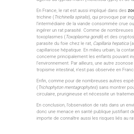
En France, le rat est aussi impliqué dans des
zo
trichine (
Trichinella spiralis
), qui provoque par in
l’intermédiaire de la viande consommée crue ou
ingérer un rat parasité. Comme de nombreuses e
toxoplasmes (
Toxoplasma gondii
) et des cryptos
parasite du foie chez le rat,
Capillaria hepatica
(a
capillariose hépatique. En milieu urbain, la cont
concerne principalement les enfants pouvant i
l’environnement. Par ailleurs, une autre zoonose
tropisme intestinal, n’est pas observée en Franc
Enfin, comme pour de nombreuses autres espèce
(
Trichophyton mentagrophytes
) sans montrer pou
circulaire, prurigineuse et nécessite un traiteme
En conclusion, l’observation de rats dans un env
donc une menace en santé publique justifiant de 
importe de connaître aussi les risques liés au r