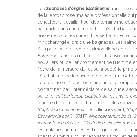
Les
zoonoses d’origine bactérienne
transmises pa
de la leptospirose, maladie professionnelle qui 
agriculteurs travaillant sur des terrains marécage
baignade dans une eau contaminée. La bactéri
présente dans les urines. Elle se transmet surt
rhinopharyngée lors d’une baignade). Les salmo
Si la principale cause de salmonellose chez l
Enteritidis
dans les œufs crus et les ovoproduits,
poulaillers ou de l’environnement de l’Homme e
fièvre de la morsure du rat où la bactérie prin
hôte habituel de la cavité buccale du rat. Cette
septicémie en l’absence d’une antibiothérapie p
contaminer, par l’intermédiaire de sa puce
Xenop
bartonelles (
Bartonella elizabethae
) et ainsi pro
l’origine d’une infection humaine, le plus souvent
Staphylococcus aureus
méticillinorésistant,
Stap
Escherichia coli
O157:H7,
Mycobacterium bovis
,
S
pseudotuberculosis
et
Clostridium difficile
, sans q
les maladies humaines. Enfin, signalons que la 
agents du typhus murin (
Rickettsia typhi
) et de 