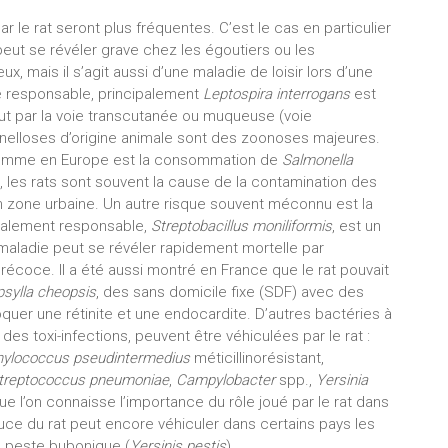
r le rat seront plus fréquentes. C’est le cas en particulier
peut se révéler grave chez les égoutiers ou les
ux, mais il s’agit aussi d’une maladie de loisir lors d’une
e responsable, principalement
Leptospira interrogans
est
out par la voie transcutanée ou muqueuse (voie
nelloses d’origine animale sont des zoonoses majeures.
’Homme en Europe est la consommation de
Salmonella
 les rats sont souvent la cause de la contamination des
n zone urbaine. Un autre risque souvent méconnu est la
cipalement responsable,
Streptobacillus moniliformis
, est un
 maladie peut se révéler rapidement mortelle par
récoce. Il a été aussi montré en France que le rat pouvait
sylla cheopsis
, des sans domicile fixe (SDF) avec des
voquer une rétinite et une endocardite. D’autres bactéries à
 des toxi-infections, peuvent être véhiculées par le rat :
hylococcus pseudintermedius
méticillinorésistant,
treptococcus pneumoniae
,
Campylobacter
spp.,
Yersinia
ue l’on connaisse l’importance du rôle joué par le rat dans
puce du rat peut encore véhiculer dans certains pays les
la peste bubonique (
Yersinis pestis
).