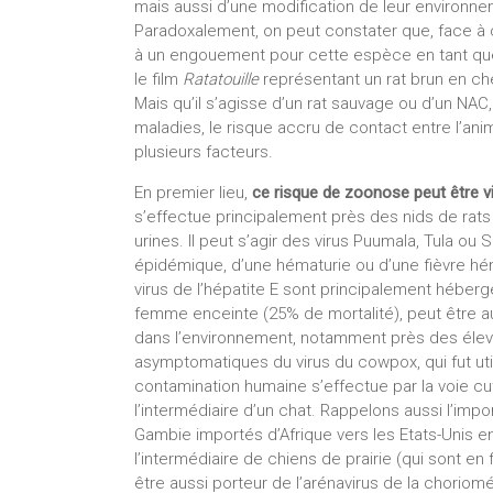
mais aussi d’une modification de leur environne
Paradoxalement, on peut constater que, face à 
à un engouement pour cette espèce en tant que
le film
Ratatouille
représentant un rat brun en che
Mais qu’il s’agisse d’un rat sauvage ou d’un N
maladies, le risque accru de contact entre l’an
plusieurs facteurs.
En premier lieu,
ce risque de zoonose peut être vi
s’effectue principalement près des nids de rats p
urines. Il peut s’agir des virus Puumala, Tula 
épidémique, d’une hématurie ou d’une fièvre hé
virus de l’hépatite E sont principalement héberg
femme enceinte (25% de mortalité), peut être 
dans l’environnement, notamment près des éleva
asymptomatiques du virus du cowpox, qui fut util
contamination humaine s’effectue par la voie cu
l’intermédiaire d’un chat. Rappelons aussi l’impor
Gambie importés d’Afrique vers les Etats-Unis e
l’intermédiaire de chiens de prairie (qui sont en
être aussi porteur de l’arénavirus de la chorio