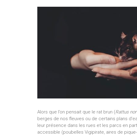
Alors que l’on pensait que le rat brun (
Rattus nor
berges de nos fleuves ou de certains plans d’ea
leur présence dans les rues et les parcs en part
accessible (poubelles Vigipirate, aires de piqu