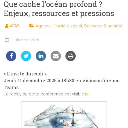
Que cache l’océan profond ?
les
sciences
Enjeux, ressources et pressions
et
les
AFAS
Agenda
,
L'invité du jeudi
,
Sciences & société
techniques
auprès
11 décembre 2025
du
public
« L’invité du jeudi »
Jeudi 11 décembre 2025 à 18h30 en visioconférence
Teams
Le replay de cette conférence est visible
ici