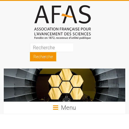
Skip
to
content
Association
française
pour
l'avancement
des
sciences
Menu
(AFAS)
Promouvoir