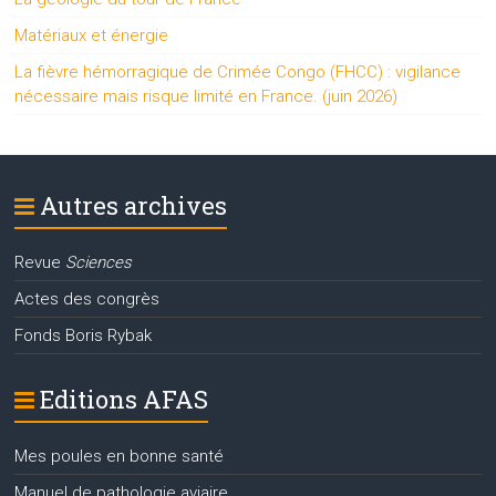
Matériaux et énergie
La fièvre hémorragique de Crimée Congo (FHCC) : vigilance
nécessaire mais risque limité en France. (juin 2026)
Autres archives
Revue
Sciences
Actes des congrès
Fonds Boris Rybak
Editions AFAS
Mes poules en bonne santé
Manuel de pathologie aviaire